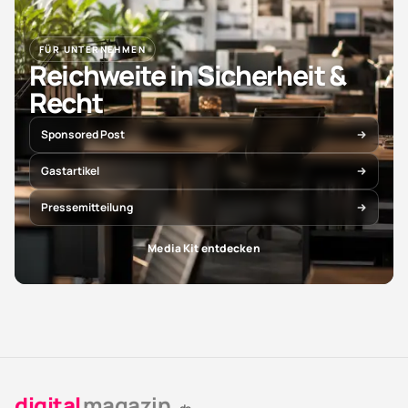
FÜR UNTERNEHMEN
Reichweite in Sicherheit &
Recht
Sponsored Post
Gastartikel
Pressemitteilung
Media Kit entdecken
digital
magazin