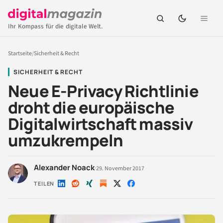
Ihr Kompass für die digitale Welt.
Startseite
/
Sicherheit & Recht
SICHERHEIT & RECHT
Neue E-Privacy Richtlinie
droht die europäische
Digitalwirtschaft massiv
umzukrempeln
Alexander Noack
·
29. November 2017
TEILEN
Auf
Auf
Auf
Auf
Auf
LinkedIn
Reddit
Xing
X
Facebook
teilen
teilen
teilen
teilen
teilen