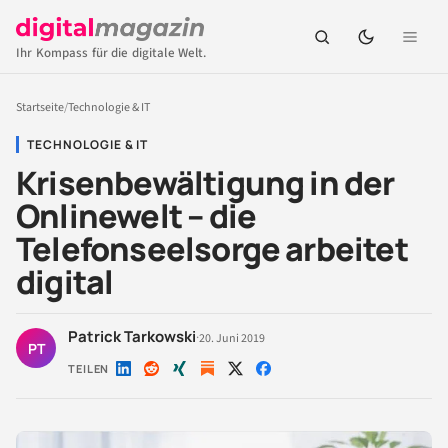
Ihr Kompass für die digitale Welt.
Startseite
/
Technologie & IT
TECHNOLOGIE & IT
Krisenbewältigung in der
Onlinewelt – die
Telefonseelsorge arbeitet
digital
Patrick Tarkowski
·
20. Juni 2019
PT
TEILEN
Auf
Auf
Auf
Auf
Auf
LinkedIn
Reddit
Xing
X
Facebook
teilen
teilen
teilen
teilen
teilen