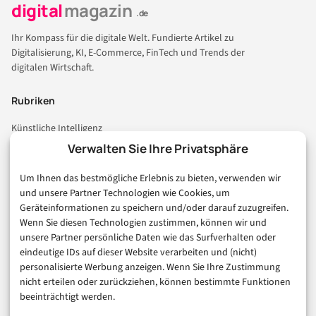
digital
magazin
.de
Ihr Kompass für die digitale Welt. Fundierte Artikel zu
Digitalisierung, KI, E-Commerce, FinTech und Trends der
digitalen Wirtschaft.
Rubriken
Künstliche Intelligenz
Technologie & IT
Verwalten Sie Ihre Privatsphäre
E-Commerce & Handel
Um Ihnen das bestmögliche Erlebnis zu bieten, verwenden wir
Consumer & Digital Life
und unsere Partner Technologien wie Cookies, um
Marketing
Geräteinformationen zu speichern und/oder darauf zuzugreifen.
Finanzen & FinTech
Wenn Sie diesen Technologien zustimmen, können wir und
unsere Partner persönliche Daten wie das Surfverhalten oder
Business & Karriere
eindeutige IDs auf dieser Website verarbeiten und (nicht)
Sicherheit & Recht
personalisierte Werbung anzeigen. Wenn Sie Ihre Zustimmung
Digitalisierung
nicht erteilen oder zurückziehen, können bestimmte Funktionen
Marketing
beeinträchtigt werden.