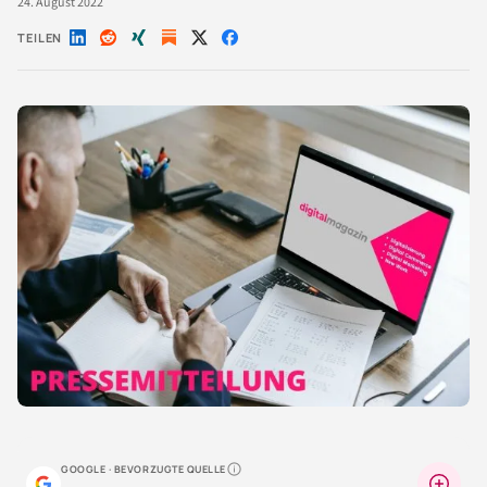
24. August 2022
TEILEN
Auf
Auf
Auf
Auf
Auf
LinkedIn
Reddit
Xing
X
Facebook
teilen
teilen
teilen
teilen
teilen
GOOGLE · BEVORZUGTE QUELLE
Warum lohnt sich das?