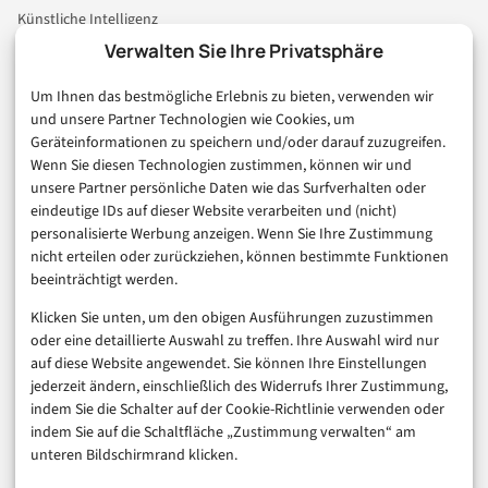
Künstliche Intelligenz
Technologie & IT
Verwalten Sie Ihre Privatsphäre
E-Commerce & Handel
Um Ihnen das bestmögliche Erlebnis zu bieten, verwenden wir
Consumer & Digital Life
und unsere Partner Technologien wie Cookies, um
Marketing
Geräteinformationen zu speichern und/oder darauf zuzugreifen.
Finanzen & FinTech
Wenn Sie diesen Technologien zustimmen, können wir und
unsere Partner persönliche Daten wie das Surfverhalten oder
Business & Karriere
eindeutige IDs auf dieser Website verarbeiten und (nicht)
Sicherheit & Recht
personalisierte Werbung anzeigen. Wenn Sie Ihre Zustimmung
Digitalisierung
nicht erteilen oder zurückziehen, können bestimmte Funktionen
Marketing
beeinträchtigt werden.
Klicken Sie unten, um den obigen Ausführungen zuzustimmen
Magazin
oder eine detaillierte Auswahl zu treffen. Ihre Auswahl wird nur
auf diese Website angewendet. Sie können Ihre Einstellungen
Unsere Redaktion
jederzeit ändern, einschließlich des Widerrufs Ihrer Zustimmung,
Werbeformate & Media Kit
indem Sie die Schalter auf der Cookie-Richtlinie verwenden oder
indem Sie auf die Schaltfläche „Zustimmung verwalten“ am
Rechtliches
unteren Bildschirmrand klicken.