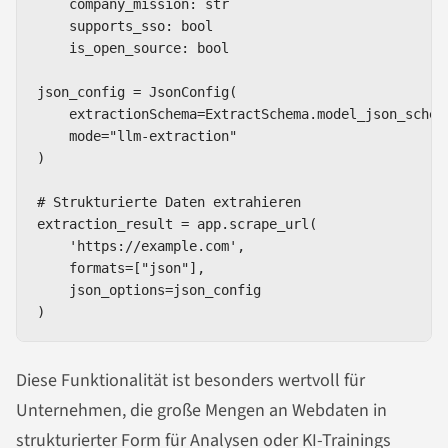
    company_mission: str

    supports_sso: bool

    is_open_source: bool

json_config = JsonConfig(

    extractionSchema=ExtractSchema.model_json_schema
    mode="llm-extraction"

)

# Strukturierte Daten extrahieren

extraction_result = app.scrape_url(

    'https://example.com',

    formats=["json"],

    json_options=json_config

)
Diese Funktionalität ist besonders wertvoll für
Unternehmen, die große Mengen an Webdaten in
strukturierter Form für Analysen oder KI-Trainings