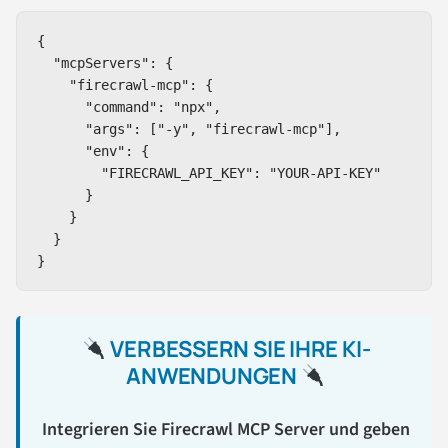
{

  "mcpServers": {

    "firecrawl-mcp": {

      "command": "npx",

      "args": ["-y", "firecrawl-mcp"],

      "env": {

        "FIRECRAWL_API_KEY": "YOUR-API-KEY"

      }

    }

  }

}
VERBESSERN SIE IHRE KI-
ANWENDUNGEN
Integrieren Sie Firecrawl MCP Server und geben