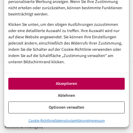
Sichtbarkeit mit Substanz
personalisierte Werbung anzeigen. Wenn Sie Ihre Zustimmung
nicht erteilen oder zurückziehen, können bestimmte Funktionen
beeinträchtigt werden.
Sponsored Post buchen
Klicken Sie unten, um den obigen Ausführungen zuzustimmen
Media Kit entdecken
oder eine detaillierte Auswahl zu treffen. Ihre Auswahl wird nur
auf diese Website angewendet. Sie können Ihre Einstellungen
jederzeit ändern, einschließlich des Widerrufs Ihrer Zustimmung,
indem Sie die Schalter auf der Cookie-Richtlinie verwenden oder
indem Sie auf die Schaltfläche „Zustimmung verwalten“ am
unteren Bildschirmrand klicken.
digital
magazin
.de
Akzeptieren
Ihr Kompass für die digitale Welt. Fundierte Artikel zu
Digitalisierung, KI, E-Commerce, FinTech und Trends der
Ablehnen
digitalen Wirtschaft.
Optionen verwalten
Rubriken
Cookie-Richtlinie
Datenschutzerklärung
Impressum
Künstliche Intelligenz