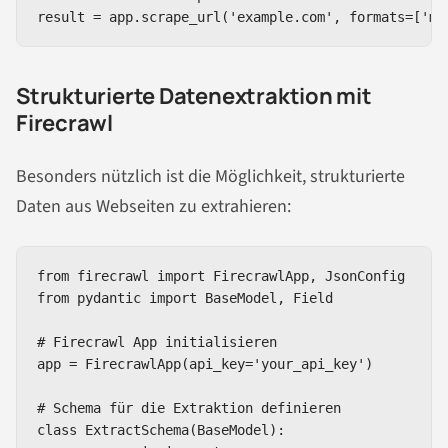
result = app.scrape_url('example.com', formats=['ma
Strukturierte Datenextraktion mit
Firecrawl
Besonders nützlich ist die Möglichkeit, strukturierte
Daten aus Webseiten zu extrahieren:
from firecrawl import FirecrawlApp, JsonConfig

from pydantic import BaseModel, Field

# Firecrawl App initialisieren

app = FirecrawlApp(api_key='your_api_key')

# Schema für die Extraktion definieren

class ExtractSchema(BaseModel):
