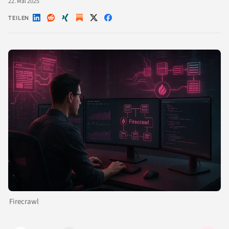
22. Mai 2025
TEILEN
Auf
Auf
Auf
Auf
Auf
LinkedIn
Reddit
Xing
X
Facebook
teilen
teilen
teilen
teilen
teilen
Firecrawl