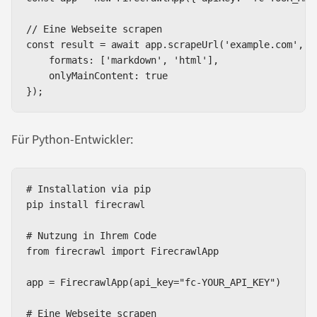
// Eine Webseite scrapen

const result = await app.scrapeUrl('example.com', {

    formats: ['markdown', 'html'],

    onlyMainContent: true

});
Für Python-Entwickler:
# Installation via pip

pip install firecrawl

# Nutzung in Ihrem Code

from firecrawl import FirecrawlApp

app = FirecrawlApp(api_key="fc-YOUR_API_KEY")

# Eine Webseite scrapen
