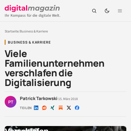
Ihr Kompass für die digitale Welt.
Startseite
/
Business & Karriere
BUSINESS & KARRIERE
Viele
Familienunternehmen
verschlafen die
Digitalisierung
Patrick Tarkowski
·
15. März 2018
PT
TEILEN
Auf
Auf
Auf
Auf
Auf
LinkedIn
Reddit
Xing
X
Facebook
teilen
teilen
teilen
teilen
teilen