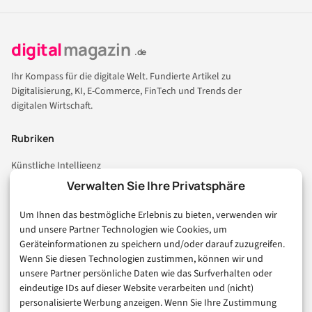
digital
magazin
.de
Ihr Kompass für die digitale Welt. Fundierte Artikel zu
Digitalisierung, KI, E-Commerce, FinTech und Trends der
digitalen Wirtschaft.
Rubriken
Künstliche Intelligenz
Technologie & IT
Verwalten Sie Ihre Privatsphäre
E-Commerce & Handel
Um Ihnen das bestmögliche Erlebnis zu bieten, verwenden wir
Consumer & Digital Life
und unsere Partner Technologien wie Cookies, um
Marketing
Geräteinformationen zu speichern und/oder darauf zuzugreifen.
Finanzen & FinTech
Wenn Sie diesen Technologien zustimmen, können wir und
unsere Partner persönliche Daten wie das Surfverhalten oder
Business & Karriere
eindeutige IDs auf dieser Website verarbeiten und (nicht)
Sicherheit & Recht
personalisierte Werbung anzeigen. Wenn Sie Ihre Zustimmung
Digitalisierung