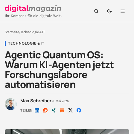
Ihr Kompass für die digitale Welt.
Startseite
/
Technologie & IT
TECHNOLOGIE & IT
Agentic Quantum OS:
Warum KI-Agenten jetzt
Forschungslabore
automatisieren
Max Schreiber
·
8. Mai 2026
TEILEN
Auf
Auf
Auf
Auf
Auf
LinkedIn
Reddit
Xing
X
Facebook
teilen
teilen
teilen
teilen
teilen