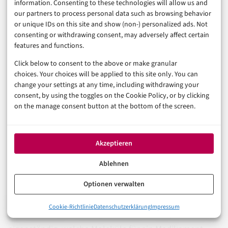
information. Consenting to these technologies will allow us and
Gartner schätzt laut internen Prognosen vom ersten
our partners to process personal data such as browsing behavior
Quartal 2026, dass bis 2028 mehr als 50 Prozent der
or unique IDs on this site and show (non-) personalized ads. Not
Quanten-R&D-Projekte
KI-Agenten in industriellen
consenting or withdrawing consent, may adversely affect certain
features and functions.
Forschungsprozessen
einsetzen werden. Ob diese Zahl
Click below to consent to the above or make granular
stimmt, wird die Zeit zeigen. Was stimmt: Der Trend zur
choices. Your choices will be applied to this site only. You can
Konvergenz von Agentic AI und Quantencomputing ist
change your settings at any time, including withdrawing your
consent, by using the toggles on the Cookie Policy, or by clicking
real und beschleunigt sich.
on the manage consent button at the bottom of the screen.
Was nicht kommt – zumindest nicht in absehbarer Zeit:
Die vollständige Eigenständigkeit von KI-Agenten in
Akzeptieren
wissenschaftlichen Disziplinen.
Ablehnen
Forschungsautomatisierung durch KI-Agenten
wie
HaiquOS ist mächtig, aber abhängig von menschlichen
Optionen verwalten
Forschungszielen, Validierungen und ethischen
0%
Cookie-Richtlinie
Datenschutzerklärung
Impressum
Klartext: Was Haiqu da wirklich angekündigt hat
Entscheidungen. Kein Agent definiert heute