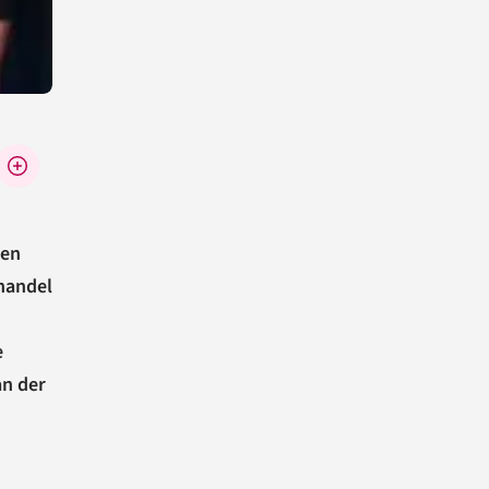
len
handel
e
n der