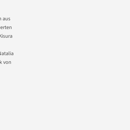
n aus
werten
Kisura
n
atalia
k von