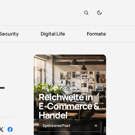
Security
Digital Life
Formate
–
FÜR UNTERNEHMEN
Reichweite in
E-Commerce &
Handel
Sponsored Post
Auf
Auf