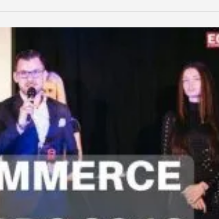
LinkedIn
Reddit
Xing
teilen
teilen
teilen