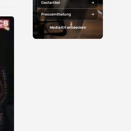
X
Facebook
Gastartikel
teilen
teilen
Pressemitteilung
Media Kit entdecken