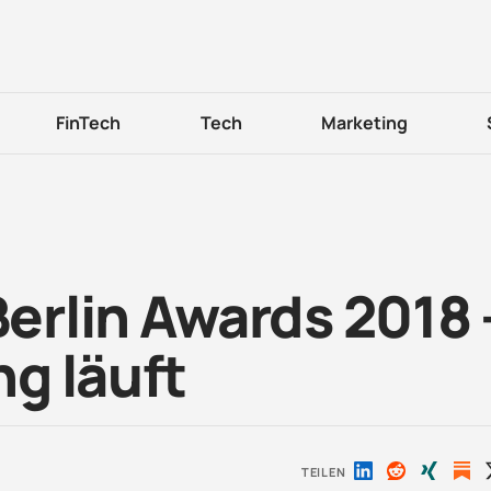
FinTech
Tech
Marketing
rlin Awards 2018 
g läuft
TEILEN
Auf
Auf
Auf