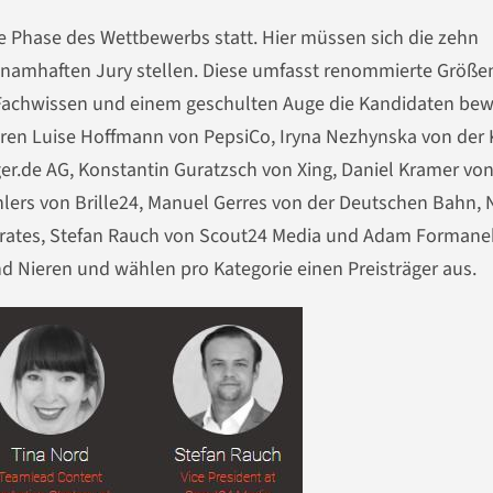
zte Phase des Wettbewerbs statt. Hier müssen sich die zehn
namhaften Jury stellen. Diese umfasst renommierte Größe
Fachwissen und einem geschulten Auge die Kandidaten be
ren Luise Hoffmann von PepsiCo, Iryna Nezhynska von der 
er.de AG, Konstantin Guratzsch von Xing, Daniel Kramer vo
lers von Brille24, Manuel Gerres von der Deutschen Bahn, N
irates, Stefan Rauch von Scout24 Media und Adam Formane
nd Nieren und wählen pro Kategorie einen Preisträger aus.