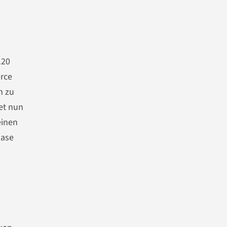
120
rce
n zu
et nun
einen
hase