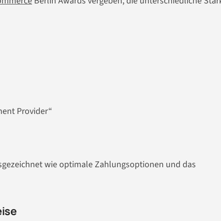
ommerce
Berlin Awards vergeben, die unterschiedliche Stä
ment Provider“
sgezeichnet wie optimale Zahlungsoptionen und das
eise