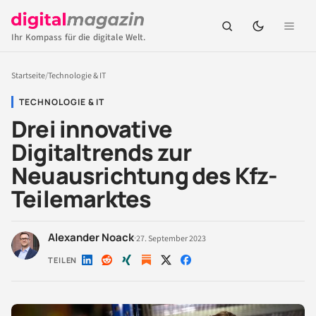
Ihr Kompass für die digitale Welt.
Startseite
/
Technologie & IT
TECHNOLOGIE & IT
Drei innovative
Digitaltrends zur
Neuausrichtung des Kfz-
Teilemarktes
Alexander Noack
·
27. September 2023
TEILEN
Auf
Auf
Auf
Auf
Auf
LinkedIn
Reddit
Xing
X
Facebook
teilen
teilen
teilen
teilen
teilen