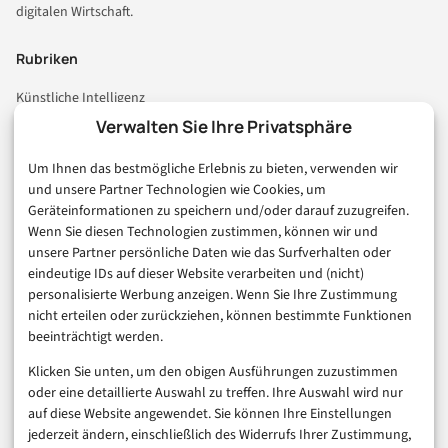
digitalen Wirtschaft.
Rubriken
Künstliche Intelligenz
Technologie & IT
Verwalten Sie Ihre Privatsphäre
E-Commerce & Handel
Um Ihnen das bestmögliche Erlebnis zu bieten, verwenden wir
Consumer & Digital Life
und unsere Partner Technologien wie Cookies, um
Marketing
Geräteinformationen zu speichern und/oder darauf zuzugreifen.
Finanzen & FinTech
Wenn Sie diesen Technologien zustimmen, können wir und
unsere Partner persönliche Daten wie das Surfverhalten oder
Business & Karriere
eindeutige IDs auf dieser Website verarbeiten und (nicht)
Sicherheit & Recht
personalisierte Werbung anzeigen. Wenn Sie Ihre Zustimmung
Digitalisierung
nicht erteilen oder zurückziehen, können bestimmte Funktionen
Marketing
beeinträchtigt werden.
Klicken Sie unten, um den obigen Ausführungen zuzustimmen
Magazin
oder eine detaillierte Auswahl zu treffen. Ihre Auswahl wird nur
auf diese Website angewendet. Sie können Ihre Einstellungen
Unsere Redaktion
jederzeit ändern, einschließlich des Widerrufs Ihrer Zustimmung,
Werbeformate & Media Kit