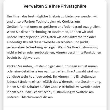
Technologie & IT
Verwalten Sie Ihre Privatsphäre
E-Commerce & Handel
Um Ihnen das bestmögliche Erlebnis zu bieten, verwenden wir
Consumer & Digital Life
und unsere Partner Technologien wie Cookies, um
Marketing
Geräteinformationen zu speichern und/oder darauf zuzugreifen.
Finanzen & FinTech
Wenn Sie diesen Technologien zustimmen, können wir und
unsere Partner persönliche Daten wie das Surfverhalten oder
Business & Karriere
eindeutige IDs auf dieser Website verarbeiten und (nicht)
Sicherheit & Recht
personalisierte Werbung anzeigen. Wenn Sie Ihre Zustimmung
Digitalisierung
nicht erteilen oder zurückziehen, können bestimmte Funktionen
Marketing
beeinträchtigt werden.
Klicken Sie unten, um den obigen Ausführungen zuzustimmen
Magazin
oder eine detaillierte Auswahl zu treffen. Ihre Auswahl wird nur
auf diese Website angewendet. Sie können Ihre Einstellungen
Unsere Redaktion
jederzeit ändern, einschließlich des Widerrufs Ihrer Zustimmung,
Werbeformate & Media Kit
indem Sie die Schalter auf der Cookie-Richtlinie verwenden oder
indem Sie auf die Schaltfläche „Zustimmung verwalten“ am
Rechtliches
unteren Bildschirmrand klicken.
Impressum