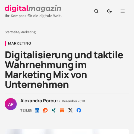
Ihr Kompass für die digitale Welt.
Startseite
/
Marketing
MARKETING
Digitalisierung und taktile
Wahrnehmung im
Marketing Mix von
Unternehmen
Alexandra Porcu
·
17. Dezember 2020
AP
TEILEN
Auf
Auf
Auf
Auf
Auf
LinkedIn
Reddit
Xing
X
Facebook
teilen
teilen
teilen
teilen
teilen