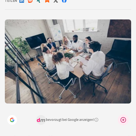
TEILEN
Auf
Auf
Auf
Auf
Auf
LinkedIn
Reddit
Xing
X
Facebook
teilen
teilen
teilen
teilen
teilen
bevorzugt bei Google anzeigen!
Warum lohnt sich das?