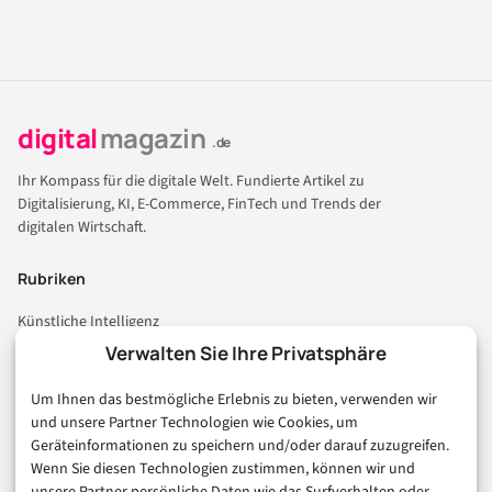
digital
magazin
.de
Ihr Kompass für die digitale Welt. Fundierte Artikel zu
Digitalisierung, KI, E-Commerce, FinTech und Trends der
digitalen Wirtschaft.
Rubriken
Künstliche Intelligenz
Technologie & IT
Verwalten Sie Ihre Privatsphäre
E-Commerce & Handel
Um Ihnen das bestmögliche Erlebnis zu bieten, verwenden wir
Consumer & Digital Life
und unsere Partner Technologien wie Cookies, um
Marketing
Geräteinformationen zu speichern und/oder darauf zuzugreifen.
Finanzen & FinTech
Wenn Sie diesen Technologien zustimmen, können wir und