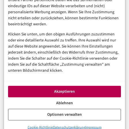
unsere Partner persönliche Daten wie das Surfverhalten oder
Business & Karriere
eindeutige IDs auf dieser Website verarbeiten und (nicht)
Sicherheit & Recht
personalisierte Werbung anzeigen. Wenn Sie Ihre Zustimmung
Digitalisierung
nicht erteilen oder zurückziehen, können bestimmte Funktionen
Marketing
beeinträchtigt werden.
Klicken Sie unten, um den obigen Ausführungen zuzustimmen
Magazin
oder eine detaillierte Auswahl zu treffen. Ihre Auswahl wird nur
auf diese Website angewendet. Sie können Ihre Einstellungen
Unsere Redaktion
jederzeit ändern, einschließlich des Widerrufs Ihrer Zustimmung,
Werbeformate & Media Kit
indem Sie die Schalter auf der Cookie-Richtlinie verwenden oder
indem Sie auf die Schaltfläche „Zustimmung verwalten“ am
Rechtliches
unteren Bildschirmrand klicken.
Impressum
Datenschutzerklärung (EU)
Akzeptieren
Cookie-Richtlinie (EU)
Haftungsausschluss
Ablehnen
Optionen verwalten
© 2026 digital-magazin.de — Alle Rechte vorbehalten.
Cookie-Richtlinie
Datenschutzerklärung
Impressum