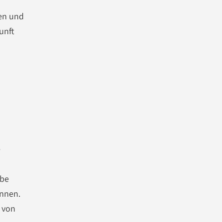
nen und
unft
e
ebe
önnen.
d von