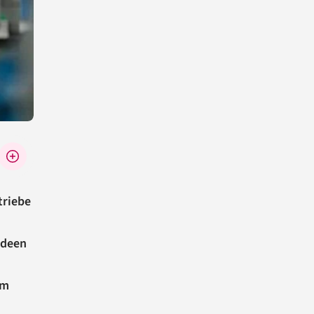
triebe
Ideen
em