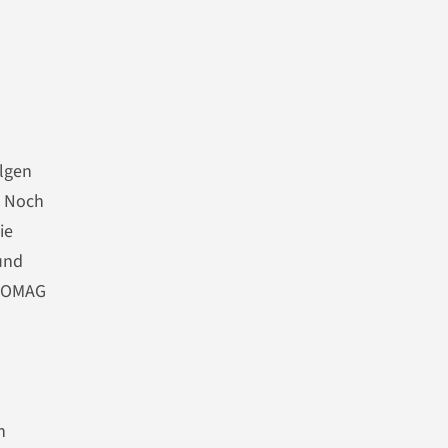
olgen
. Noch
ie
und
 HOMAG
n