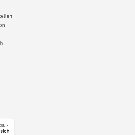
zellen
von
ch
KEL
 sich