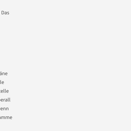
 Das
läne
le
elle
erall
wenn
gramme