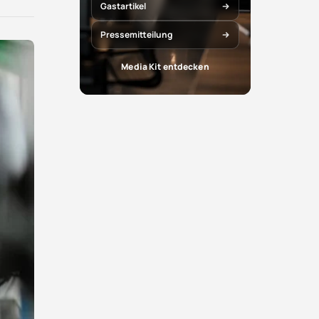
X
Facebook
Gastartikel
teilen
teilen
Pressemitteilung
Media Kit entdecken