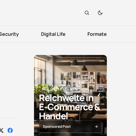
Security
Digital Life
Formate
FÜR UNTERNEHMEN
Reichweite in
E-Commerce &
Handel
Sponsored Post
Auf
Auf