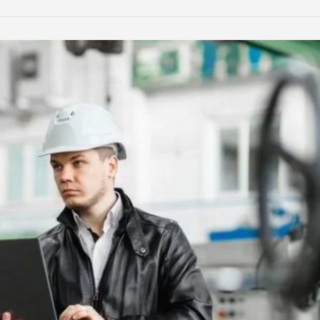
LinkedIn
Reddit
Xing
teilen
teilen
teilen