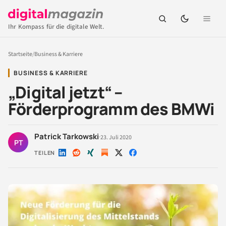
Ihr Kompass für die digitale Welt.
Startseite
/
Business & Karriere
BUSINESS & KARRIERE
„Digital jetzt“ –
Förderprogramm des BMWi
Patrick Tarkowski
·
23. Juli 2020
PT
TEILEN
Auf
Auf
Auf
Auf
Auf
LinkedIn
Reddit
Xing
X
Facebook
teilen
teilen
teilen
teilen
teilen