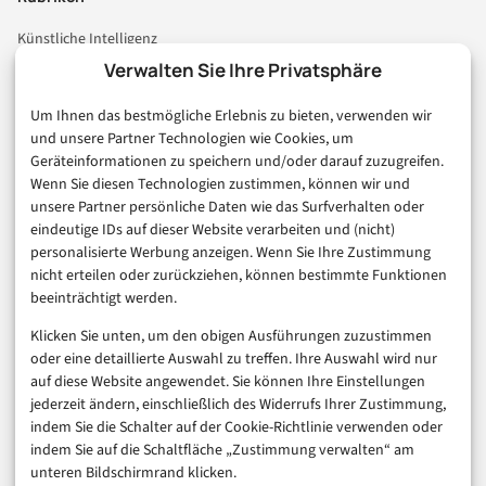
Künstliche Intelligenz
Technologie & IT
Verwalten Sie Ihre Privatsphäre
E-Commerce & Handel
Um Ihnen das bestmögliche Erlebnis zu bieten, verwenden wir
Consumer & Digital Life
und unsere Partner Technologien wie Cookies, um
Marketing
Geräteinformationen zu speichern und/oder darauf zuzugreifen.
Finanzen & FinTech
Wenn Sie diesen Technologien zustimmen, können wir und
unsere Partner persönliche Daten wie das Surfverhalten oder
Business & Karriere
eindeutige IDs auf dieser Website verarbeiten und (nicht)
Sicherheit & Recht
personalisierte Werbung anzeigen. Wenn Sie Ihre Zustimmung
Digitalisierung
nicht erteilen oder zurückziehen, können bestimmte Funktionen
Marketing
beeinträchtigt werden.
Klicken Sie unten, um den obigen Ausführungen zuzustimmen
Magazin
oder eine detaillierte Auswahl zu treffen. Ihre Auswahl wird nur
auf diese Website angewendet. Sie können Ihre Einstellungen
Unsere Redaktion
jederzeit ändern, einschließlich des Widerrufs Ihrer Zustimmung,
Werbeformate & Media Kit
indem Sie die Schalter auf der Cookie-Richtlinie verwenden oder
indem Sie auf die Schaltfläche „Zustimmung verwalten“ am
Rechtliches
unteren Bildschirmrand klicken.