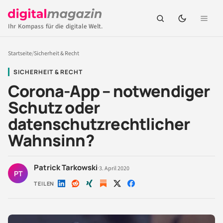
Ihr Kompass für die digitale Welt.
Startseite
/
Sicherheit & Recht
SICHERHEIT & RECHT
Corona-App – notwendiger
Schutz oder
datenschutzrechtlicher
Wahnsinn?
Patrick Tarkowski
·
3. April 2020
PT
TEILEN
Auf
Auf
Auf
Auf
Auf
LinkedIn
Reddit
Xing
X
Facebook
teilen
teilen
teilen
teilen
teilen