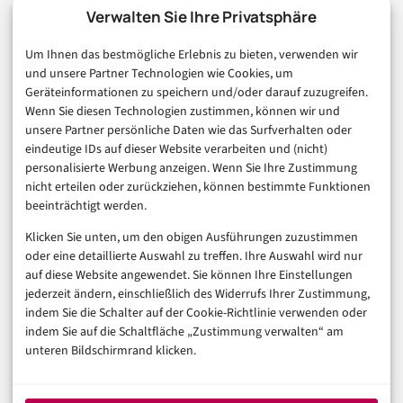
Technologie & IT
Verwalten Sie Ihre Privatsphäre
E-Commerce & Handel
Um Ihnen das bestmögliche Erlebnis zu bieten, verwenden wir
Consumer & Digital Life
und unsere Partner Technologien wie Cookies, um
Marketing
Geräteinformationen zu speichern und/oder darauf zuzugreifen.
Finanzen & FinTech
Wenn Sie diesen Technologien zustimmen, können wir und
unsere Partner persönliche Daten wie das Surfverhalten oder
Business & Karriere
eindeutige IDs auf dieser Website verarbeiten und (nicht)
Sicherheit & Recht
personalisierte Werbung anzeigen. Wenn Sie Ihre Zustimmung
Digitalisierung
nicht erteilen oder zurückziehen, können bestimmte Funktionen
Marketing
beeinträchtigt werden.
Klicken Sie unten, um den obigen Ausführungen zuzustimmen
Magazin
oder eine detaillierte Auswahl zu treffen. Ihre Auswahl wird nur
auf diese Website angewendet. Sie können Ihre Einstellungen
Unsere Redaktion
jederzeit ändern, einschließlich des Widerrufs Ihrer Zustimmung,
Werbeformate & Media Kit
indem Sie die Schalter auf der Cookie-Richtlinie verwenden oder
indem Sie auf die Schaltfläche „Zustimmung verwalten“ am
Rechtliches
unteren Bildschirmrand klicken.
Impressum