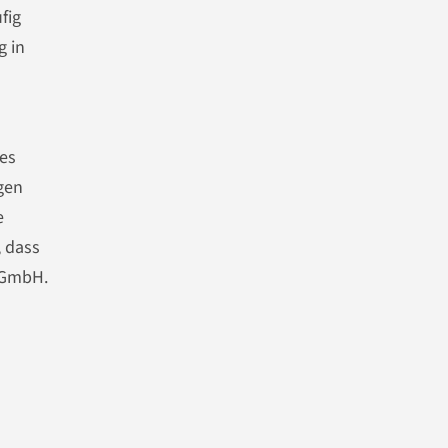
fig
g in
ies
gen
e
, dass
 GmbH.