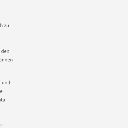
h zu
u den
können
n und
le
ata
er