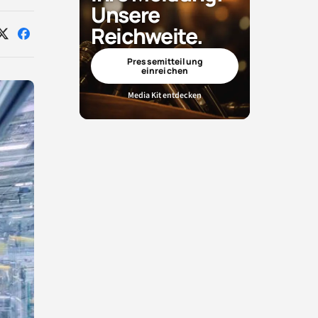
Unsere
Reichweite.
Auf
Auf
X
Facebook
teilen
teilen
Pressemitteilung
einreichen
Media Kit entdecken