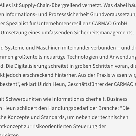
Alles ist Supply-Chain-übergreifend vernetzt. Was dabei häu
lten Informations- und Prozesssicherheit Grundvoraussetzun
 Der Spezialist für Unternehmensresilienz CARMAO GmbH
e Umsetzung eines umfassenden Sicherheitsmanagements.
 sind Systeme und Maschinen miteinander verbunden – und d
kommen größtenteils neuartige Technologien und Anwendun
. Die Digitalisierung schreitet in großen Schritten voran, di
t jedoch erschreckend hinterher. Aus der Praxis wissen wir
esteht”, erklärt Ulrich Heun, Geschäftsführer der CARMAO
it Schwerpunkten wie Informationssicherheit, Business
ich Heun schildert den Handlungsbedarf der Branche: “Die
gliche Konzepte und Standards, um neben der technischen
tkonzept zur risikoorientierten Steuerung der
rleisten.