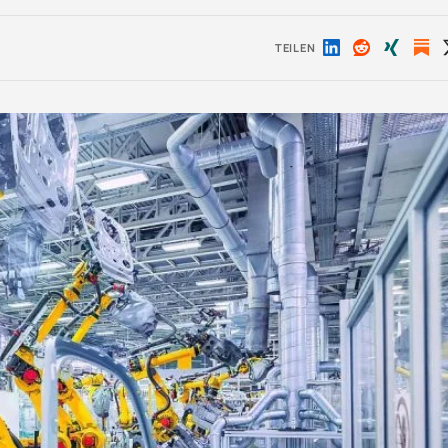
TEILEN
Auf
Auf
Auf
LinkedIn
Reddit
Xing
teilen
teilen
teilen