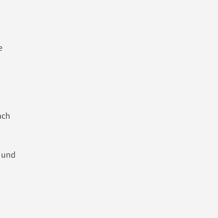
e
ach
 und
z