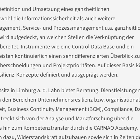
Definition und Umsetzung eines ganzheitlichen
owohl die Informationssicherheit als auch weitere
ement, Service- und Prozessmanagement u.a. ganzheitlic
 wird aufgedeckt, an welchen Stellen die Verknüpfung der
bereitet. Instrumente wie eine Control Data Base und ein
isten kontinuierlich einen sehr differenzierten Überblick z
Überschneidungen und Projektprioritäten. Auf dieser Basis 
ilienz-Konzepte definiert und ausgeprägt werden.
z in Limburg a. d. Lahn bietet Beratung, Dienstleistunge
n den Bereichen Unternehmensresilienz bzw. organisationa
heit, Business Continuity Management (BCM), Compliance, D
streckt sich von der Analyse und Marktforschung über die
s hin zum Kompetenztransfer durch die CARMAO Academy.
azu, Widerstandskraft aufzubauen sowie sich in Zeiten d