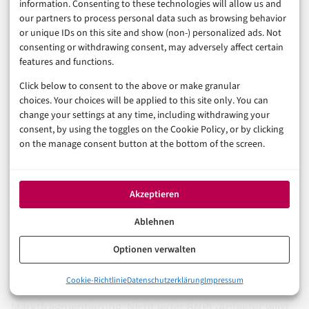
information. Consenting to these technologies will allow us and
Was bleibt – und was noch
our partners to process personal data such as browsing behavior
offen ist
or unique IDs on this site and show (non-) personalized ads. Not
consenting or withdrawing consent, may adversely affect certain
features and functions.
Die BNPL-Regulierung ist kein Todesstoß für Ratenkauf
Click below to consent to the above or make granular
choices. Your choices will be applied to this site only. You can
im E-Commerce. Sie ist eine Reifung: von einem
change your settings at any time, including withdrawing your
Marketingtool, das Verbraucherschutzlücken nutzte,
consent, by using the toggles on the Cookie Policy, or by clicking
on the manage consent button at the bottom of the screen.
zu einem regulierten Kreditprodukt mit klaren
Spielregeln. Wer gut aufgestellt ist – mit lizenzierten
Partnern, sauberem Checkout und geprüften
Akzeptieren
Datenmodellen – verliert vielleicht etwas Conversion in
Ablehnen
der Ablehnungsquote, gewinnt aber an
Optionen verwalten
Rechtssicherheit.
0%
Cookie-Richtlinie
Datenschutzerklärung
Impressum
Das eigentliche Problem dabei bleibt die
Der regulatorische Schnitt: Was CCD II und AbsFinAG konkret
Marktfragmentierung: Nicht jeder BNPL-Anbieter wird