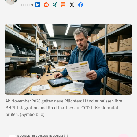
TEILEN
Auf
Auf
Auf
Auf
Auf
LinkedIn
Reddit
Xing
X
Facebook
teilen
teilen
teilen
teilen
teilen
Ab November 2026 gelten neue Pflichten: Händler müssen ihre
BNPL-Integration und Kreditpartner auf CCD-II-Konformität
prüfen. (Symbolbild)
GOOGLE · BEVORZUGTE QUELLE