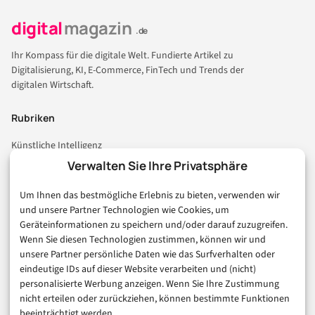
digital
magazin
.de
Ihr Kompass für die digitale Welt. Fundierte Artikel zu
Digitalisierung, KI, E-Commerce, FinTech und Trends der
digitalen Wirtschaft.
Rubriken
Künstliche Intelligenz
Technologie & IT
Verwalten Sie Ihre Privatsphäre
E-Commerce & Handel
Um Ihnen das bestmögliche Erlebnis zu bieten, verwenden wir
Consumer & Digital Life
und unsere Partner Technologien wie Cookies, um
Marketing
Geräteinformationen zu speichern und/oder darauf zuzugreifen.
Finanzen & FinTech
Wenn Sie diesen Technologien zustimmen, können wir und
unsere Partner persönliche Daten wie das Surfverhalten oder
Business & Karriere
eindeutige IDs auf dieser Website verarbeiten und (nicht)
Sicherheit & Recht
personalisierte Werbung anzeigen. Wenn Sie Ihre Zustimmung
Digitalisierung
nicht erteilen oder zurückziehen, können bestimmte Funktionen
Marketing
beeinträchtigt werden.