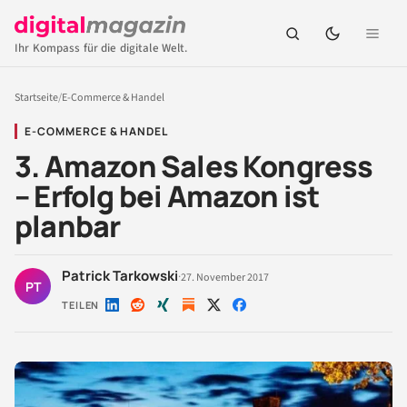
Ihr Kompass für die digitale Welt.
Startseite
/
E-Commerce & Handel
E-COMMERCE & HANDEL
3. Amazon Sales Kongress
– Erfolg bei Amazon ist
planbar
Patrick Tarkowski
·
27. November 2017
PT
TEILEN
Auf
Auf
Auf
Auf
Auf
LinkedIn
Reddit
Xing
X
Facebook
teilen
teilen
teilen
teilen
teilen