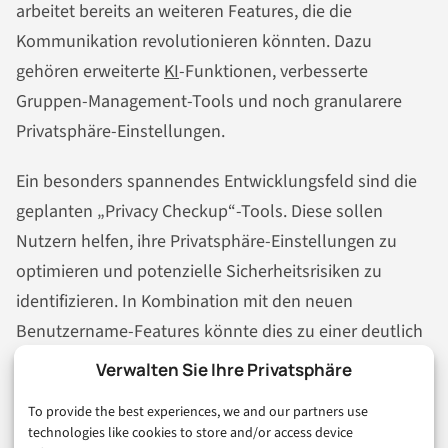
arbeitet bereits an weiteren Features, die die
Kommunikation revolutionieren könnten. Dazu
gehören erweiterte
KI
-Funktionen, verbesserte
Gruppen-Management-Tools und noch granularere
Privatsphäre-Einstellungen.
Ein besonders spannendes Entwicklungsfeld sind die
geplanten „Privacy Checkup“-Tools. Diese sollen
Nutzern helfen, ihre Privatsphäre-Einstellungen zu
optimieren und potenzielle Sicherheitsrisiken zu
identifizieren. In Kombination mit den neuen
Benutzername-Features könnte dies zu einer deutlich
sichereren Kommunikationsumgebung führen.
Verwalten Sie Ihre Privatsphäre
Die Integration von künstlicher Intelligenz wird
To provide the best experiences, we and our partners use
technologies like cookies to store and/or access device
voraussichtlich zunehmen. „Ask Meta AI“-Features