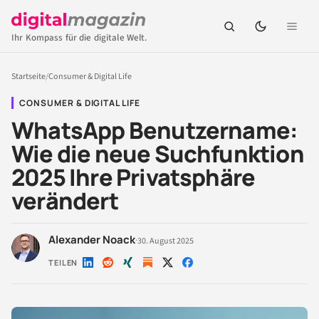
Ihr Kompass für die digitale Welt.
Startseite
/
Consumer & Digital Life
CONSUMER & DIGITAL LIFE
WhatsApp Benutzername:
Wie die neue Suchfunktion
2025 Ihre Privatsphäre
verändert
Alexander Noack
·
30. August 2025
TEILEN
Auf
Auf
Auf
Auf
Auf
LinkedIn
Reddit
Xing
X
Facebook
teilen
teilen
teilen
teilen
teilen