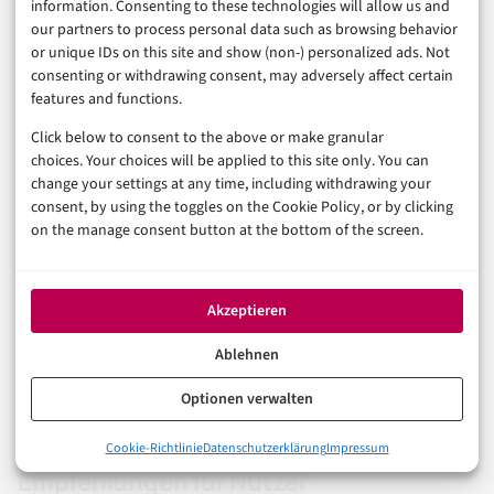
information. Consenting to these technologies will allow us and
ermöglichen bereits jetzt die Verifikation von
our partners to process personal data such as browsing behavior
or unique IDs on this site and show (non-) personalized ads. Not
Informationen direkt im Chat. Zukünftig könnten KI-
consenting or withdrawing consent, may adversely affect certain
Assistenten bei der Verwaltung von Kontakten, der
features and functions.
Spam-Erkennung und der Optimierung von
Click below to consent to the above or make granular
Privatsphäre-Einstellungen helfen.
choices. Your choices will be applied to this site only. You can
change your settings at any time, including withdrawing your
consent, by using the toggles on the Cookie Policy, or by clicking
Langfristig könnte WhatsApp zu einer Plattform
on the manage consent button at the bottom of the screen.
werden, die weit über einfache Nachrichten
hinausgeht.
E-Commerce
-Integration, erweiterte
Business-Tools und möglicherweise sogar
Akzeptieren
Zahlungsfunktionen könnten folgen. Die
WhatsApp
Ablehnen
Benutzername
-Funktion bildet die Grundlage für viele
Optionen verwalten
dieser zukünftigen Entwicklungen.
0%
Cookie-Richtlinie
Datenschutzerklärung
Impressum
Die neue Benutzername-Funktion im Detail erklärt
Empfehlungen für Nutzer