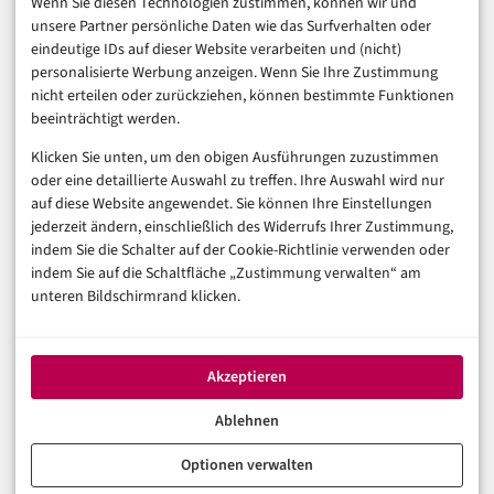
Wenn Sie diesen Technologien zustimmen, können wir und
unsere Partner persönliche Daten wie das Surfverhalten oder
Business & Karriere
eindeutige IDs auf dieser Website verarbeiten und (nicht)
Sicherheit & Recht
personalisierte Werbung anzeigen. Wenn Sie Ihre Zustimmung
Digitalisierung
nicht erteilen oder zurückziehen, können bestimmte Funktionen
Marketing
beeinträchtigt werden.
Klicken Sie unten, um den obigen Ausführungen zuzustimmen
Magazin
oder eine detaillierte Auswahl zu treffen. Ihre Auswahl wird nur
auf diese Website angewendet. Sie können Ihre Einstellungen
Unsere Redaktion
jederzeit ändern, einschließlich des Widerrufs Ihrer Zustimmung,
Werbeformate & Media Kit
indem Sie die Schalter auf der Cookie-Richtlinie verwenden oder
indem Sie auf die Schaltfläche „Zustimmung verwalten“ am
Rechtliches
unteren Bildschirmrand klicken.
Impressum
Datenschutzerklärung (EU)
Akzeptieren
Cookie-Richtlinie (EU)
Haftungsausschluss
Ablehnen
Optionen verwalten