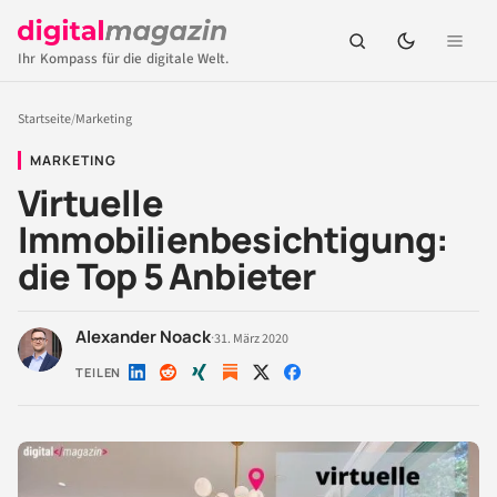
Ihr Kompass für die digitale Welt.
Startseite
/
Marketing
MARKETING
Virtuelle
Immobilienbesichtigung:
die Top 5 Anbieter
Alexander Noack
·
31. März 2020
TEILEN
Auf
Auf
Auf
Auf
Auf
LinkedIn
Reddit
Xing
X
Facebook
teilen
teilen
teilen
teilen
teilen