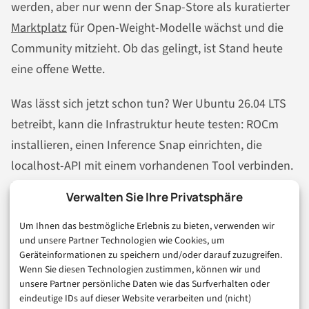
werden, aber nur wenn der Snap-Store als kuratierter
Marktplatz
für Open-Weight-Modelle wächst und die
Community mitzieht. Ob das gelingt, ist Stand heute
eine offene Wette.
Was lässt sich jetzt schon tun? Wer Ubuntu 26.04 LTS
betreibt, kann die Infrastruktur heute testen: ROCm
installieren, einen Inference Snap einrichten, die
localhost-API mit einem vorhandenen Tool verbinden.
Das Tutorial von rueegger.me zeigt das konkret an
Verwalten Sie Ihre Privatsphäre
einem Clipboard-Rewriter mit Gemma 3 – ein
Um Ihnen das bestmögliche Erlebnis zu bieten, verwenden wir
einfaches, handfestes Beispiel dafür, wie lokale
und unsere Partner Technologien wie Cookies, um
Inferenz als Systemfunktion aussehen kann, bevor
Geräteinformationen zu speichern und/oder darauf zuzugreifen.
Canonical die Desktop-Integration in 26.10
Wenn Sie diesen Technologien zustimmen, können wir und
unsere Partner persönliche Daten wie das Surfverhalten oder
fertiggestellt hat. Warten auf den vollen
eindeutige IDs auf dieser Website verarbeiten und (nicht)