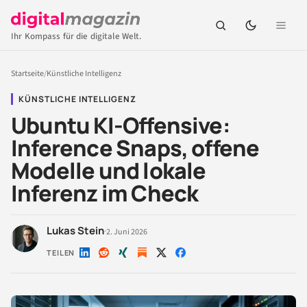
Ihr Kompass für die digitale Welt.
Startseite
/
Künstliche Intelligenz
KÜNSTLICHE INTELLIGENZ
Ubuntu KI-Offensive:
Inference Snaps, offene
Modelle und lokale
Inferenz im Check
Lukas Stein
·
2. Juni 2026
TEILEN
Auf
Auf
Auf
Auf
Auf
LinkedIn
Reddit
Xing
X
Facebook
teilen
teilen
teilen
teilen
teilen