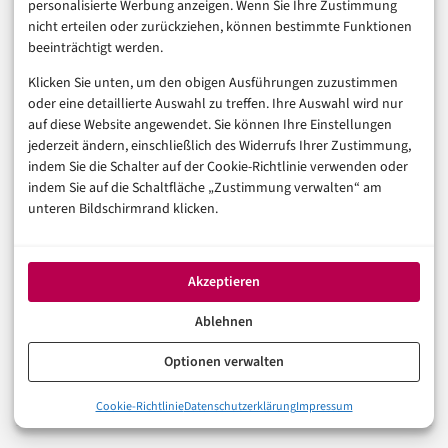
Funktionsumfang ist eine Option. Selbst erkunden ist
personalisierte Werbung anzeigen. Wenn Sie Ihre Zustimmung
nicht erteilen oder zurückziehen, können bestimmte Funktionen
die bessere.
beeinträchtigt werden.
Klicken Sie unten, um den obigen Ausführungen zuzustimmen
AGENTIC AI
NEWS
oder eine detaillierte Auswahl zu treffen. Ihre Auswahl wird nur
auf diese Website angewendet. Sie können Ihre Einstellungen
jederzeit ändern, einschließlich des Widerrufs Ihrer Zustimmung,
indem Sie die Schalter auf der Cookie-Richtlinie verwenden oder
In der Reihe
Künstliche Intelligenz
indem Sie auf die Schaltfläche „Zustimmung verwalten“ am
unteren Bildschirmrand klicken.
VORHERIGER ARTIKEL
RPA 2.0: Wie UiPath und Automation Anywhere
klassische Bots zu KI-Agenten umbauen
Akzeptieren
Ablehnen
NÄCHSTER ARTIKEL
Agentic AI Mittelstand: Was der acatech-Report
Optionen verwalten
wirklich zeigt
Cookie-Richtlinie
Datenschutzerklärung
Impressum