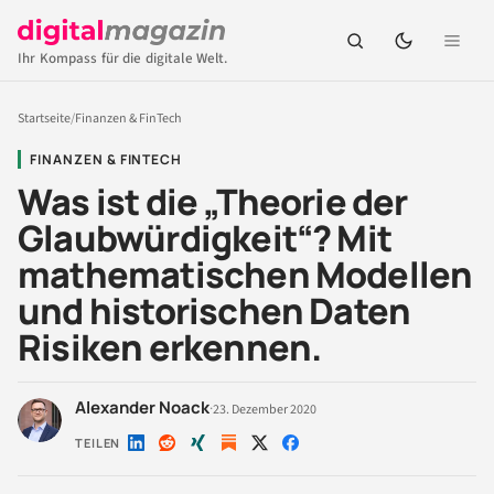
Ihr Kompass für die digitale Welt.
Startseite
/
Finanzen & FinTech
FINANZEN & FINTECH
Was ist die „Theorie der
Glaubwürdigkeit“? Mit
mathematischen Modellen
und historischen Daten
Risiken erkennen.
Alexander Noack
·
23. Dezember 2020
TEILEN
Auf
Auf
Auf
Auf
Auf
LinkedIn
Reddit
Xing
X
Facebook
teilen
teilen
teilen
teilen
teilen