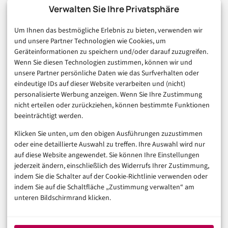
Technologie & IT
Verwalten Sie Ihre Privatsphäre
E-Commerce & Handel
Um Ihnen das bestmögliche Erlebnis zu bieten, verwenden wir
Consumer & Digital Life
und unsere Partner Technologien wie Cookies, um
Marketing
Geräteinformationen zu speichern und/oder darauf zuzugreifen.
Finanzen & FinTech
Wenn Sie diesen Technologien zustimmen, können wir und
unsere Partner persönliche Daten wie das Surfverhalten oder
Business & Karriere
eindeutige IDs auf dieser Website verarbeiten und (nicht)
Sicherheit & Recht
personalisierte Werbung anzeigen. Wenn Sie Ihre Zustimmung
Digitalisierung
nicht erteilen oder zurückziehen, können bestimmte Funktionen
Marketing
beeinträchtigt werden.
Klicken Sie unten, um den obigen Ausführungen zuzustimmen
Magazin
oder eine detaillierte Auswahl zu treffen. Ihre Auswahl wird nur
auf diese Website angewendet. Sie können Ihre Einstellungen
Unsere Redaktion
jederzeit ändern, einschließlich des Widerrufs Ihrer Zustimmung,
Werbeformate & Media Kit
indem Sie die Schalter auf der Cookie-Richtlinie verwenden oder
indem Sie auf die Schaltfläche „Zustimmung verwalten“ am
Rechtliches
unteren Bildschirmrand klicken.
Impressum