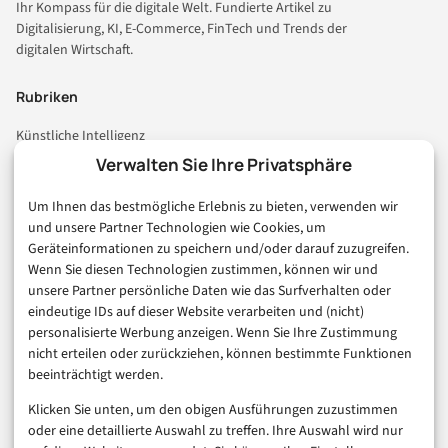
Ihr Kompass für die digitale Welt. Fundierte Artikel zu
Digitalisierung, KI, E-Commerce, FinTech und Trends der
digitalen Wirtschaft.
Rubriken
Künstliche Intelligenz
Technologie & IT
Verwalten Sie Ihre Privatsphäre
E-Commerce & Handel
Um Ihnen das bestmögliche Erlebnis zu bieten, verwenden wir
Consumer & Digital Life
und unsere Partner Technologien wie Cookies, um
Marketing
Geräteinformationen zu speichern und/oder darauf zuzugreifen.
Finanzen & FinTech
Wenn Sie diesen Technologien zustimmen, können wir und
unsere Partner persönliche Daten wie das Surfverhalten oder
Business & Karriere
eindeutige IDs auf dieser Website verarbeiten und (nicht)
Sicherheit & Recht
personalisierte Werbung anzeigen. Wenn Sie Ihre Zustimmung
Digitalisierung
nicht erteilen oder zurückziehen, können bestimmte Funktionen
Marketing
beeinträchtigt werden.
Klicken Sie unten, um den obigen Ausführungen zuzustimmen
Magazin
oder eine detaillierte Auswahl zu treffen. Ihre Auswahl wird nur