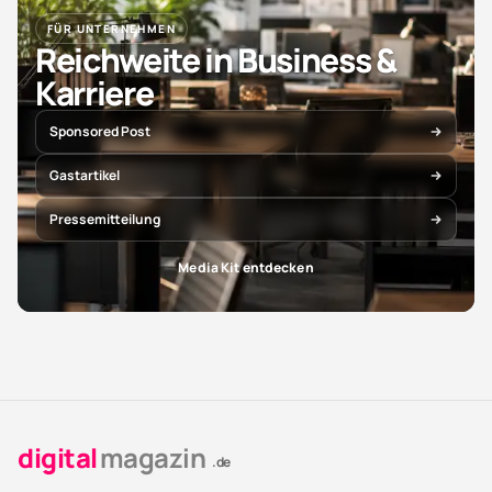
FÜR UNTERNEHMEN
Reichweite in Business &
Karriere
Sponsored Post
Gastartikel
Pressemitteilung
Media Kit entdecken
digital
magazin
.de