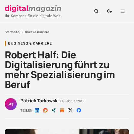
Ihr Kompass für die digitale Welt.
Startseite
/
Business & Karriere
BUSINESS & KARRIERE
Robert Half: Die
Digitalisierung führt zu
mehr Spezialisierung im
Beruf
Patrick Tarkowski
·
21. Februar 2019
PT
TEILEN
Auf
Auf
Auf
Auf
Auf
LinkedIn
Reddit
Xing
X
Facebook
teilen
teilen
teilen
teilen
teilen