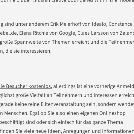
f Bühne C über „Pushin cretive boundaries within the mobil
ng sind unter anderem Erik Meierhoff von Idealo, Constance 
ebel.de, Elena Ritchie von Google, Claes Larsson von Zalan
t große Spannweite von Themen erreicht und die Teilnehme
 die sie interessieren.
alle Besucher kostenlos
, allerdings ist eine vorherige Anmel
glichst große Vielfalt an Teilnehmern und Interessen erreich
rade keine reine Elitenveranstaltung sein, sondern wendet
en Menschen. Egal ob Sie also einen eigenen Onlineshop
eschäftigt sind oder sich einfach für das ganze Thema
 finden Sie viele neue Ideen, Anregungen und Informationen