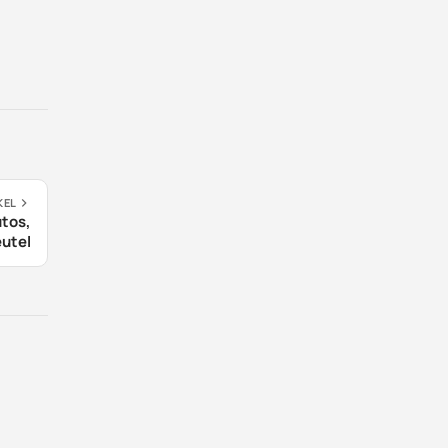
KEL
tos,
eutel