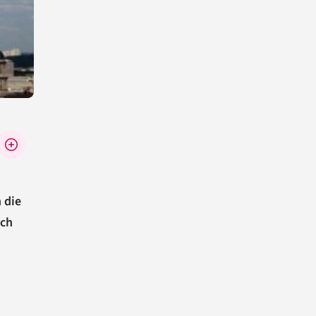
 die
ich