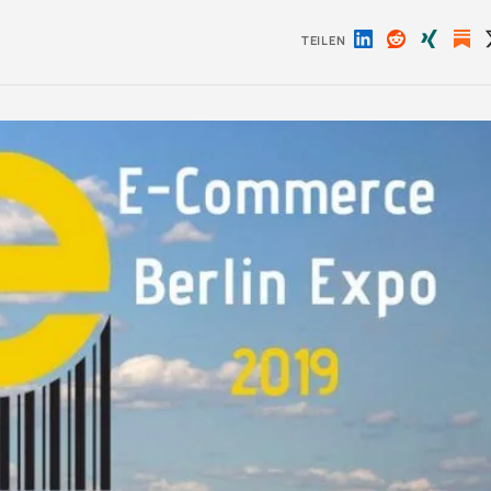
TEILEN
Auf
Auf
Auf
LinkedIn
Reddit
Xing
teilen
teilen
teilen