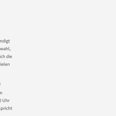
ndigt
swahl,
ch die
vielen
f
em
0 Uhr
pricht