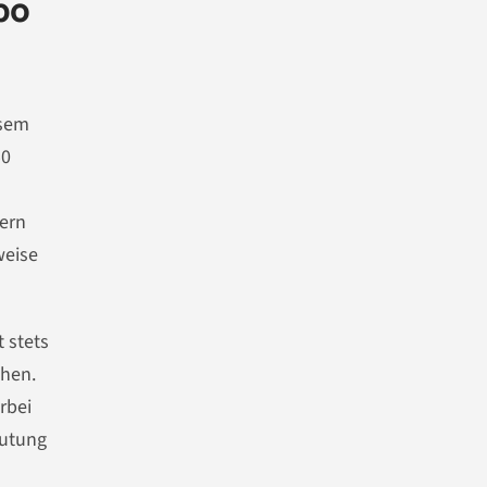
po
esem
50
hern
weise
t stets
chen.
rbei
eutung