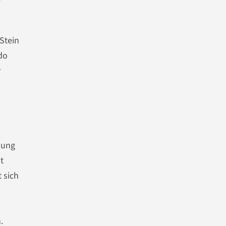
e
Stein
do
r
dung
t
 sich
.