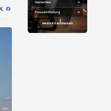
Gastartikel
Auf
Auf
Pressemitteilung
X
Facebook
teilen
teilen
Media Kit entdecken