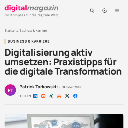
Ihr Kompass für die digitale Welt.
Startseite
/
Business & Karriere
BUSINESS & KARRIERE
Digitalisierung aktiv
umsetzen: Praxistipps für
die digitale Transformation
Patrick Tarkowski
·
18. Oktober 2018
PT
TEILEN
Auf
Auf
Auf
Auf
Auf
LinkedIn
Reddit
Xing
X
Facebook
teilen
teilen
teilen
teilen
teilen