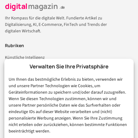
digital
magazin
.de
Ihr Kompass für die digitale Welt. Fundierte Artikel zu
Digitalisierung, KI, E-Commerce, FinTech und Trends der
digitalen Wirtschaft.
Rubriken
Künstliche Intelligenz
Technologie & IT
Verwalten Sie Ihre Privatsphäre
E-Commerce & Handel
Um Ihnen das bestmögliche Erlebnis zu bieten, verwenden wir
Consumer & Digital Life
und unsere Partner Technologien wie Cookies, um
Marketing
Geräteinformationen zu speichern und/oder darauf zuzugreifen.
Finanzen & FinTech
Wenn Sie diesen Technologien zustimmen, können wir und
unsere Partner persönliche Daten wie das Surfverhalten oder
Business & Karriere
eindeutige IDs auf dieser Website verarbeiten und (nicht)
Sicherheit & Recht
personalisierte Werbung anzeigen. Wenn Sie Ihre Zustimmung
Digitalisierung
nicht erteilen oder zurückziehen, können bestimmte Funktionen
Marketing
beeinträchtigt werden.