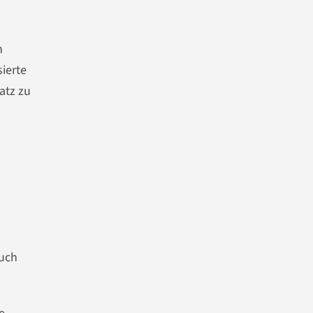
n
ierte
atz zu
auch