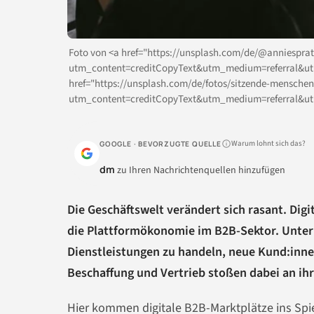
Foto von <a href="https://unsplash.com/de/@anniesprat
utm_content=creditCopyText&utm_medium=referral&utm
href="https://unsplash.com/de/fotos/sitzende-mensche
utm_content=creditCopyText&utm_medium=referral&ut
Warum lohnt sich das?
GOOGLE · BEVORZUGTE QUELLE
dm
zu Ihren Nachrichtenquellen hinzufügen
Die Geschäftswelt verändert sich rasant. Digi
die Plattformökonomie im B2B-Sektor. Unte
Dienstleistungen zu handeln, neue Kund:inne
Beschaffung und Vertrieb stoßen dabei an ihr
Hier kommen digitale B2B-Marktplätze ins Spie