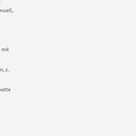
n
nuell,
 mit
, z.
kette