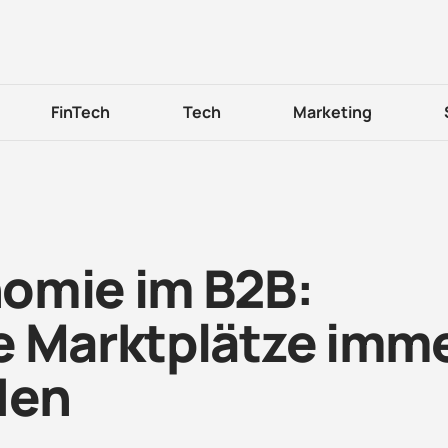
FinTech
Tech
Marketing
omie im B2B:
e Marktplätze imm
den