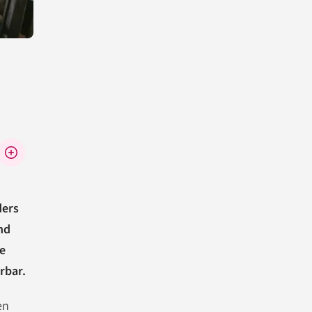
ders
nd
e
rbar.
en