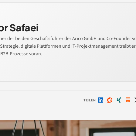
r Safaei
iner der beiden Geschäftsführer der Arico GmbH und Co-Founder v
r Strategie, digitale Plattformen und IT-Projektmanagement treibt er
 B2B-Prozesse voran.
TEILEN
Auf
Auf
Auf
LinkedIn
Reddit
Xing
teilen
teilen
teilen