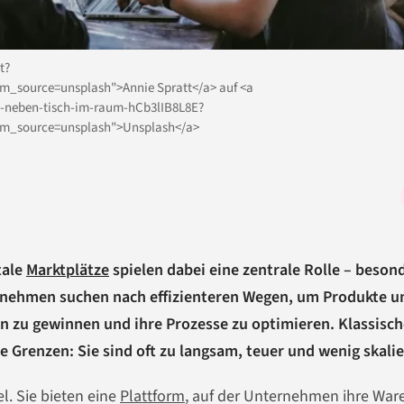
t?
_source=unsplash">Annie Spratt</a> auf <a
n-neben-tisch-im-raum-hCb3lIB8L8E?
m_source=unsplash">Unsplash</a>
tale
Marktplätze
spielen dabei eine zentrale Rolle – beson
rnehmen suchen nach effizienteren Wegen, um Produkte u
n zu gewinnen und ihre Prozesse zu optimieren. Klassisch
e Grenzen: Sie sind oft zu langsam, teuer und wenig skalie
l. Sie bieten eine
Plattform
, auf der Unternehmen ihre War