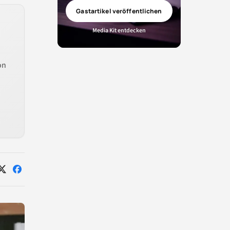
Gastartikel veröffentlichen
Media Kit entdecken
on
Auf
Auf
X
Facebook
teilen
teilen