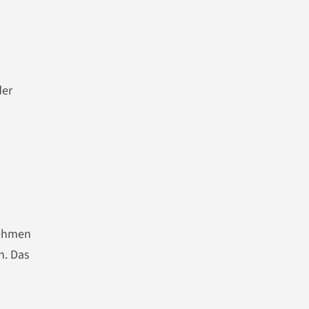
der
nehmen
n. Das