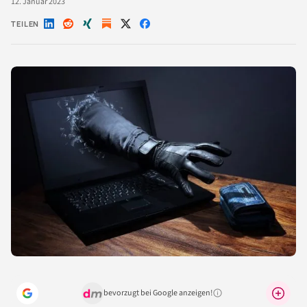
12. Januar 2023
TEILEN
Auf
Auf
Auf
Auf
Auf
LinkedIn
Reddit
Xing
X
Facebook
teilen
teilen
teilen
teilen
teilen
bevorzugt bei Google anzeigen!
Warum lohnt sich das?