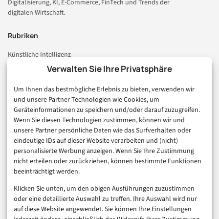
Digitalisierung, KI, E-Commerce, FinTech und Trends der
digitalen Wirtschaft.
Rubriken
Künstliche Intelligenz
Technologie & IT
Verwalten Sie Ihre Privatsphäre
E-Commerce & Handel
Um Ihnen das bestmögliche Erlebnis zu bieten, verwenden wir
Consumer & Digital Life
und unsere Partner Technologien wie Cookies, um
Marketing
Geräteinformationen zu speichern und/oder darauf zuzugreifen.
Finanzen & FinTech
Wenn Sie diesen Technologien zustimmen, können wir und
unsere Partner persönliche Daten wie das Surfverhalten oder
Business & Karriere
eindeutige IDs auf dieser Website verarbeiten und (nicht)
Sicherheit & Recht
personalisierte Werbung anzeigen. Wenn Sie Ihre Zustimmung
Digitalisierung
nicht erteilen oder zurückziehen, können bestimmte Funktionen
Marketing
beeinträchtigt werden.
Klicken Sie unten, um den obigen Ausführungen zuzustimmen
Magazin
oder eine detaillierte Auswahl zu treffen. Ihre Auswahl wird nur
auf diese Website angewendet. Sie können Ihre Einstellungen
Unsere Redaktion