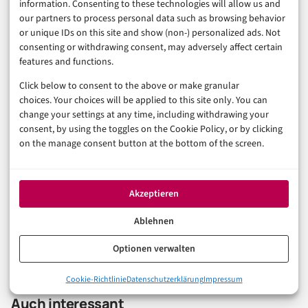
In der Reihe
Finanzen & FinTech
information. Consenting to these technologies will allow us and
our partners to process personal data such as browsing behavior
or unique IDs on this site and show (non-) personalized ads. Not
VORHERIGER ARTIKEL
consenting or withdrawing consent, may adversely affect certain
Stablecoins und digitaler Euro: Warum 2026 das Jahr
features and functions.
des digitalen Geldes wird
Click below to consent to the above or make granular
choices. Your choices will be applied to this site only. You can
NÄCHSTER ARTIKEL
change your settings at any time, including withdrawing your
Krypto Steuer: Was Sie dem Finanzamt melden
consent, by using the toggles on the Cookie Policy, or by clicking
müssen
on the manage consent button at the bottom of the screen.
Akzeptieren
Was halten Sie von dem Thema? Hier können Sie mit anderen
Ablehnen
Leserinnen und Lesern ins Gespräch gehen.
Zu den Kommentaren
Optionen verwalten
Cookie-Richtlinie
Datenschutzerklärung
Impressum
Auch interessant