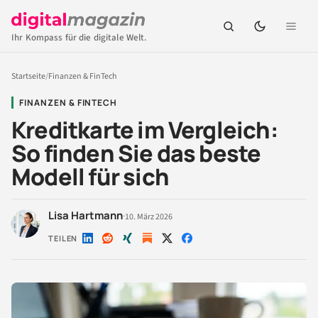
Ihr Kompass für die digitale Welt.
Startseite
/
Finanzen & FinTech
FINANZEN & FINTECH
Kreditkarte im Vergleich:
So finden Sie das beste
Modell für sich
Lisa Hartmann
·
10. März 2026
TEILEN
Auf
Auf
Auf
Auf
Auf
LinkedIn
Reddit
Xing
X
Facebook
teilen
teilen
teilen
teilen
teilen