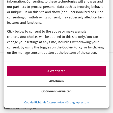
Gastartikel
information. Consenting to these technologies will allow us and
our partners to process personal data such as browsing behavior
Pressemitteilung
or unique IDs on this site and show (non-) personalized ads. Not
consenting or withdrawing consent, may adversely affect certain
Media Kit entdecken
features and functions.
Click below to consent to the above or make granular
choices. Your choices will be applied to this site only. You can
change your settings at any time, including withdrawing your
consent, by using the toggles on the Cookie Policy, or by clicking
on the manage consent button at the bottom of the screen.
digital
magazin
.de
Akzeptieren
Ihr Kompass für die digitale Welt. Fundierte Artikel zu
Digitalisierung, KI, E-Commerce, FinTech und Trends der
Ablehnen
digitalen Wirtschaft.
Optionen verwalten
Rubriken
Cookie-Richtlinie
Datenschutzerklärung
Impressum
Künstliche Intelligenz