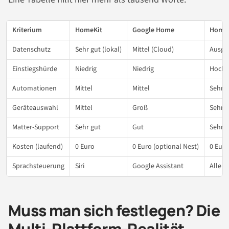
Kriterium
HomeKit
Google Home
Home 
Datenschutz
Sehr gut (lokal)
Mittel (Cloud)
Ausgez
Einstiegshürde
Niedrig
Niedrig
Hoch
Automationen
Mittel
Mittel
Sehr 
Geräteauswahl
Mittel
Groß
Sehr 
Matter-Support
Sehr gut
Gut
Sehr g
Kosten (laufend)
0 Euro
0 Euro (optional Nest)
0 Euro
Sprachsteuerung
Siri
Google Assistant
Alle v
Muss man sich festlegen? Die
Multi-Plattform-Realität