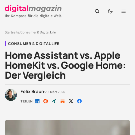
Ihr Kompass für die digitale Welt.
Startseite
/
Consumer & Digital Life
CONSUMER & DIGITAL LIFE
Home Assistant vs. Apple
HomeKit vs. Google Home:
Der Vergleich
Felix Braun
·
20. März 2026
TEILEN
Auf
Auf
Auf
Auf
Auf
LinkedIn
Reddit
Xing
X
Facebook
teilen
teilen
teilen
teilen
teilen