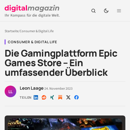
Ihr Kompass für die digitale Welt.
Startseite
/
Consumer & Digital Life
CONSUMER & DIGITAL LIFE
Die Gamingplattform Epic
Games Store – Ein
umfassender Überblick
Leon Laage
·
24. November 2023
LL
TEILEN
Auf
Auf
Auf
Auf
Auf
LinkedIn
Reddit
Xing
X
Facebook
teilen
teilen
teilen
teilen
teilen