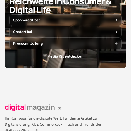
Reichweite in Consumer &
Digital Life
Sponsored Post
Gastartikel
Pressemitteilung
Media Kit entdecken
digital
magazin
.de
Ihr Kompass für die digitale Welt. Fundierte Artikel zu
Digitalisierung, KI, E-Commerce, FinTech und Trends der
digitalen Wirtschaft.