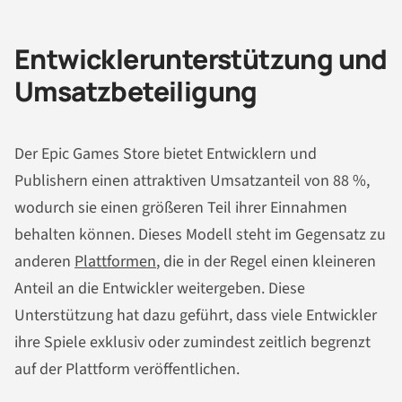
Entwicklerunterstützung und
Umsatzbeteiligung
Der Epic Games Store bietet Entwicklern und
Publishern einen attraktiven Umsatzanteil von 88 %,
wodurch sie einen größeren Teil ihrer Einnahmen
behalten können. Dieses Modell steht im Gegensatz zu
anderen
Plattformen
, die in der Regel einen kleineren
Anteil an die Entwickler weitergeben. Diese
Unterstützung hat dazu geführt, dass viele Entwickler
ihre Spiele exklusiv oder zumindest zeitlich begrenzt
auf der Plattform veröffentlichen.