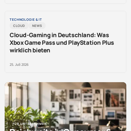
TECHNOLOGIE & IT
CLOUD
NEWS
Cloud-Gaming in Deutschland: Was
Xbox Game Pass und PlayStation Plus
wirklich bieten
25. Juli 2026
FÜR UNTERNEHMEN