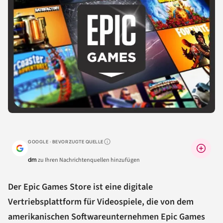
GOOGLE · BEVORZUGTE QUELLE
Warum lohnt sich das?
dm
zu Ihren Nachrichtenquellen hinzufügen
Der Epic Games Store ist eine digitale
Vertriebsplattform für Videospiele, die von dem
amerikanischen Softwareunternehmen Epic Games