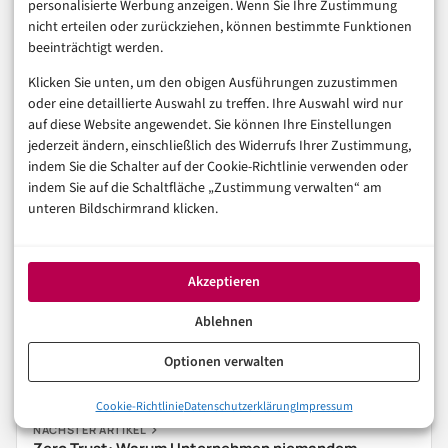
personalisierte Werbung anzeigen. Wenn Sie Ihre Zustimmung
Versprechen ohne Überprüfung ist nur Marketing.
nicht erteilen oder zurückziehen, können bestimmte Funktionen
beeinträchtigt werden.
Weiterführende Tests und aktuelle Vergleiche bieten
Klicken Sie unten, um den obigen Ausführungen zuzustimmen
oder eine detaillierte Auswahl zu treffen. Ihre Auswahl wird nur
CHIP
und
heise Download
mit regelmäßig
auf diese Website angewendet. Sie können Ihre Einstellungen
aktualisierten Produkttests.
jederzeit ändern, einschließlich des Widerrufs Ihrer Zustimmung,
indem Sie die Schalter auf der Cookie-Richtlinie verwenden oder
indem Sie auf die Schaltfläche „Zustimmung verwalten“ am
CYBERSECURITY
DATENSCHUTZ
unteren Bildschirmrand klicken.
In der Reihe
Sicherheit & Recht
Akzeptieren
Ablehnen
VORHERIGER ARTIKEL
KI-Phishing: Warum selbst Experten auf gefälschte
Optionen verwalten
Mails hereinfallen
Cookie-Richtlinie
Datenschutzerklärung
Impressum
NÄCHSTER ARTIKEL