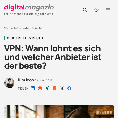
Ihr Kompass für die digitale Welt.
Startseite
/
Sicherheit & Recht
SICHERHEIT & RECHT
VPN: Wann lohnt es sich
und welcher Anbieter ist
der beste?
Kim Icon
·
29. März 2026
TEILEN
Auf
Auf
Auf
Auf
Auf
LinkedIn
Reddit
Xing
X
Facebook
teilen
teilen
teilen
teilen
teilen