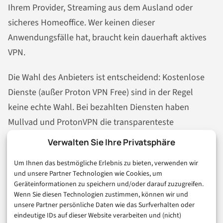
Ihrem Provider, Streaming aus dem Ausland oder
sicheres Homeoffice. Wer keinen dieser
Anwendungsfälle hat, braucht kein dauerhaft aktives
VPN.
Die Wahl des Anbieters ist entscheidend: Kostenlose
Dienste (außer Proton VPN Free) sind in der Regel
keine echte Wahl. Bei bezahlten Diensten haben
Mullvad und ProtonVPN die transparenteste
Datenschutzpolitik. NordVPN und Surfshark punkten
Verwalten Sie Ihre Privatsphäre
bei Komfort und Streaming. ExpressVPN ist schnell,
Um Ihnen das bestmögliche Erlebnis zu bieten, verwenden wir
aber teuer.
und unsere Partner Technologien wie Cookies, um
Geräteinformationen zu speichern und/oder darauf zuzugreifen.
Protokollseitig empfiehlt sich WireGuard als Standard
Wenn Sie diesen Technologien zustimmen, können wir und
unsere Partner persönliche Daten wie das Surfverhalten oder
– es ist schnell, sicher und mittlerweile weit verbreitet.
eindeutige IDs auf dieser Website verarbeiten und (nicht)
Und: Achten Sie auf unabhängige Audits. Ein No-Log-