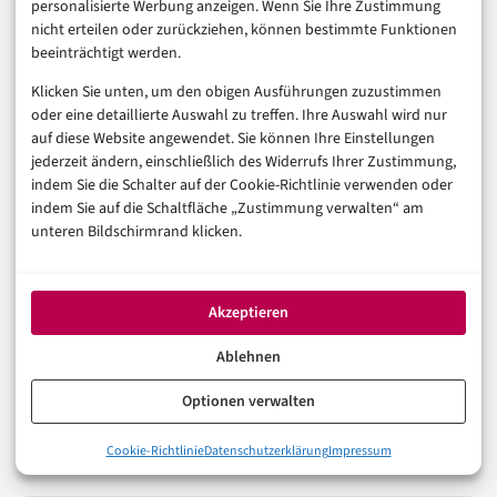
personalisierte Werbung anzeigen. Wenn Sie Ihre Zustimmung
Für Unternehmen, die noch auf Abwarten gesetzt
nicht erteilen oder zurückziehen, können bestimmte Funktionen
haben, läuft die Zeit. Für alle anderen stellt sich die
beeinträchtigt werden.
Frage: Reicht ein Compliance-Audit einmal im Jahr
Klicken Sie unten, um den obigen Ausführungen zuzustimmen
oder eine detaillierte Auswahl zu treffen. Ihre Auswahl wird nur
noch aus, oder braucht es kontinuierliches KI-
auf diese Website angewendet. Sie können Ihre Einstellungen
Monitoring als Daueraufgabe? Und welche Antwort hat
jederzeit ändern, einschließlich des Widerrufs Ihrer Zustimmung,
Ihr Unternehmen auf diese Frage heute?
indem Sie die Schalter auf der Cookie-Richtlinie verwenden oder
indem Sie auf die Schaltfläche „Zustimmung verwalten“ am
unteren Bildschirmrand klicken.
Die übergreifenden Pflichten und den aktuellen
Zeitplan ordnet unsere
zentrale Übersicht zum EU AI
Act
ein.
Akzeptieren
Ablehnen
EU AI ACT
NEWS
RECHT
Optionen verwalten
Cookie-Richtlinie
Datenschutzerklärung
Impressum
In der Reihe
Künstliche Intelligenz