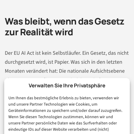
Was bleibt, wenn das Gesetz
zur Realität wird
Der EU AI Act ist kein Selbstläufer. Ein Gesetz, das nicht
durchgesetzt wird, ist Papier. Was sich in den letzten
Monaten verändert hat: Die nationale Aufsichtsebene
nimmt Form an, die ersten Prioritäten sind gesetzt,
Verwalten Sie Ihre Privatsphäre
und Deepfakes sowie Biometrie stehen ganz oben auf
der Agenda. Das ist kein Zufall – es sind genau die
Um Ihnen das bestmögliche Erlebnis zu bieten, verwenden wir
und unsere Partner Technologien wie Cookies, um
Bereiche, in denen der gesellschaftliche Schaden am
Geräteinformationen zu speichern und/oder darauf zuzugreifen.
schnellsten sichtbar wird und in denen der politische
Wenn Sie diesen Technologien zustimmen, können wir und
unsere Partner persönliche Daten wie das Surfverhalten oder
Druck am größten ist.
eindeutige IDs auf dieser Website verarbeiten und (nicht)