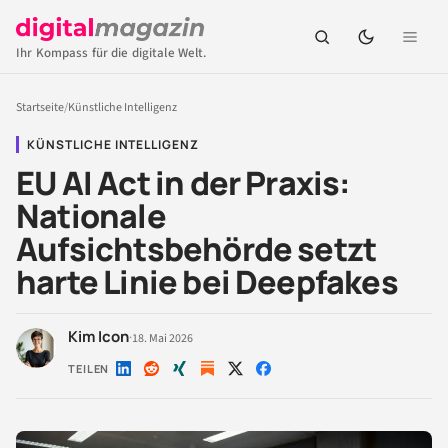
Ihr Kompass für die digitale Welt.
Startseite
/
Künstliche Intelligenz
KÜNSTLICHE INTELLIGENZ
EU AI Act in der Praxis:
Nationale
Aufsichtsbehörde setzt
harte Linie bei Deepfakes
Kim Icon
·
18. Mai 2026
TEILEN
Auf
Auf
Auf
Auf
Auf
LinkedIn
Reddit
Xing
X
Facebook
teilen
teilen
teilen
teilen
teilen