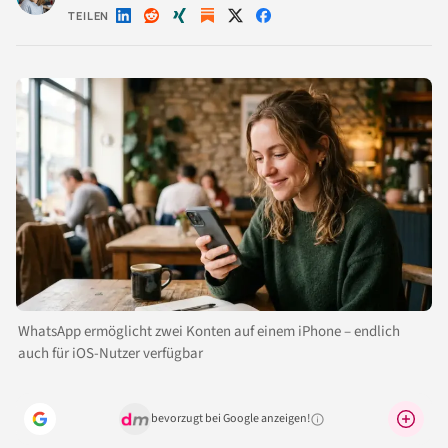
TEILEN
Auf
Auf
Auf
Auf
Auf
LinkedIn
Reddit
Xing
X
Facebook
teilen
teilen
teilen
teilen
teilen
WhatsApp ermöglicht zwei Konten auf einem iPhone – endlich
auch für iOS-Nutzer verfügbar
bevorzugt bei Google anzeigen!
Warum lohnt sich das?