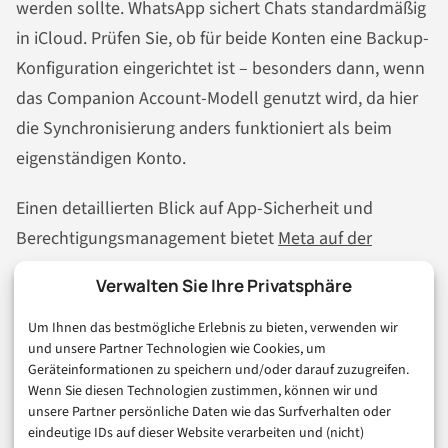
werden sollte. WhatsApp sichert Chats standardmäßig
in iCloud. Prüfen Sie, ob für beide Konten eine Backup-
Konfiguration eingerichtet ist – besonders dann, wenn
das Companion Account-Modell genutzt wird, da hier
die Synchronisierung anders funktioniert als beim
eigenständigen Konto.
Einen detaillierten Blick auf App-Sicherheit und
Berechtigungsmanagement bietet
Meta auf der
offiziellen WhatsApp-Features-Seite
, wo alle aktuellen
Verwalten Sie Ihre Privatsphäre
Funktionen dokumentiert werden.
Um Ihnen das bestmögliche Erlebnis zu bieten, verwenden wir
Wer WhatsApp intensiv für geschäftliche
und unsere Partner Technologien wie Cookies, um
Geräteinformationen zu speichern und/oder darauf zuzugreifen.
Kommunikation nutzt, sollte sich außerdem fragen, ob
Wenn Sie diesen Technologien zustimmen, können wir und
WhatsApp Business
als Alternative oder Ergänzung
unsere Partner persönliche Daten wie das Surfverhalten oder
eindeutige IDs auf dieser Website verarbeiten und (nicht)
sinnvoll ist. Die Business-Version bietet zusätzliche