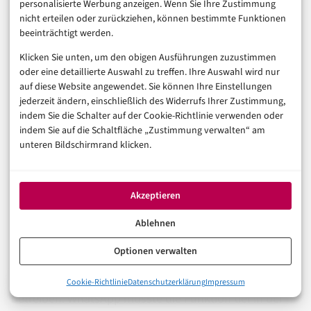
personalisierte Werbung anzeigen. Wenn Sie Ihre Zustimmung
Funktionen wie automatische Begrüßungsnachrichten,
nicht erteilen oder zurückziehen, können bestimmte Funktionen
beeinträchtigt werden.
schnelle Antworten und einen Produktkatalog –
Features, die für die professionelle
Klicken Sie unten, um den obigen Ausführungen zuzustimmen
oder eine detaillierte Auswahl zu treffen. Ihre Auswahl wird nur
Kundenkommunikation relevant sind. Mit dem Dual-
auf diese Website angewendet. Sie können Ihre Einstellungen
Account-Feature lässt sich WhatsApp Business parallel
jederzeit ändern, einschließlich des Widerrufs Ihrer Zustimmung,
indem Sie die Schalter auf der Cookie-Richtlinie verwenden oder
zur privaten WhatsApp-Instanz auf demselben iPhone
indem Sie auf die Schaltfläche „Zustimmung verwalten“ am
betreiben.
unteren Bildschirmrand klicken.
Für Nutzerinnen und Nutzer, die sich schon länger
gefragt haben, warum ein Feature, das auf Android seit
Akzeptieren
Jahren selbstverständlich ist, auf iOS so lange auf sich
Ablehnen
warten ließ, gibt es eine technische Antwort: Apples
Optionen verwalten
iOS-Architektur macht es Entwicklern schwerer,
mehrere Instanzen derselben App parallel zu
0%
Cookie-Richtlinie
Datenschutzerklärung
Impressum
WhatsApp Dual Account für iPhone: Was steckt hinter dem Up
betreiben. WhatsApp musste die Funktion tief in der