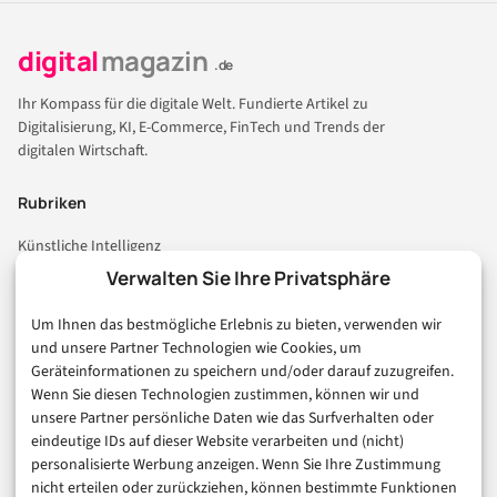
digital
magazin
.de
Ihr Kompass für die digitale Welt. Fundierte Artikel zu
Digitalisierung, KI, E-Commerce, FinTech und Trends der
digitalen Wirtschaft.
Rubriken
Künstliche Intelligenz
Technologie & IT
Verwalten Sie Ihre Privatsphäre
E-Commerce & Handel
Um Ihnen das bestmögliche Erlebnis zu bieten, verwenden wir
Consumer & Digital Life
und unsere Partner Technologien wie Cookies, um
Marketing
Geräteinformationen zu speichern und/oder darauf zuzugreifen.
Finanzen & FinTech
Wenn Sie diesen Technologien zustimmen, können wir und
unsere Partner persönliche Daten wie das Surfverhalten oder
Business & Karriere
eindeutige IDs auf dieser Website verarbeiten und (nicht)
Sicherheit & Recht
personalisierte Werbung anzeigen. Wenn Sie Ihre Zustimmung
Digitalisierung
nicht erteilen oder zurückziehen, können bestimmte Funktionen