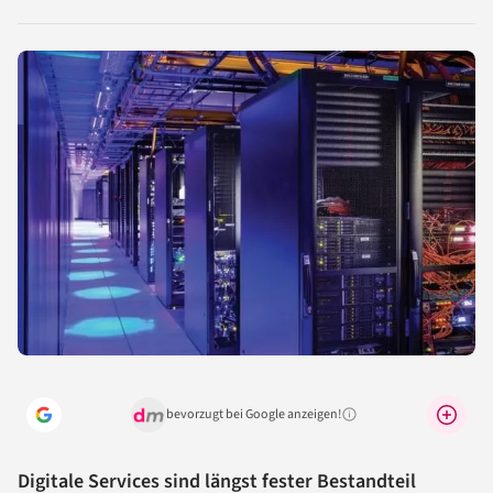
LinkedIn
Reddit
Xing
X
Facebook
teilen
teilen
teilen
teilen
teilen
bevorzugt bei Google anzeigen!
Warum lohnt sich das?
Digitale Services sind längst fester Bestandteil