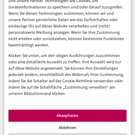
und unsere Partner Technologien wie Cookies, um
Marketing
Geräteinformationen zu speichern und/oder darauf zuzugreifen.
Finanzen & FinTech
Wenn Sie diesen Technologien zustimmen, können wir und
unsere Partner persönliche Daten wie das Surfverhalten oder
Business & Karriere
eindeutige IDs auf dieser Website verarbeiten und (nicht)
Sicherheit & Recht
personalisierte Werbung anzeigen. Wenn Sie Ihre Zustimmung
Digitalisierung
nicht erteilen oder zurückziehen, können bestimmte Funktionen
Marketing
beeinträchtigt werden.
Klicken Sie unten, um den obigen Ausführungen zuzustimmen
Magazin
oder eine detaillierte Auswahl zu treffen. Ihre Auswahl wird nur
auf diese Website angewendet. Sie können Ihre Einstellungen
Unsere Redaktion
jederzeit ändern, einschließlich des Widerrufs Ihrer Zustimmung,
Werbeformate & Media Kit
indem Sie die Schalter auf der Cookie-Richtlinie verwenden oder
indem Sie auf die Schaltfläche „Zustimmung verwalten“ am
Rechtliches
unteren Bildschirmrand klicken.
Impressum
Datenschutzerklärung (EU)
Akzeptieren
Cookie-Richtlinie (EU)
Haftungsausschluss
Ablehnen