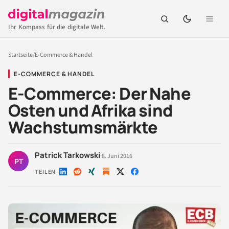
Ihr Kompass für die digitale Welt.
Startseite
/
E-Commerce & Handel
E-COMMERCE & HANDEL
E-Commerce: Der Nahe
Osten und Afrika sind
Wachstumsmärkte
Patrick Tarkowski
·
8. Juni 2016
PT
TEILEN
Auf
Auf
Auf
Auf
Auf
LinkedIn
Reddit
Xing
X
Facebook
teilen
teilen
teilen
teilen
teilen