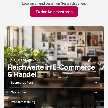
Leserinnen und Lesern ins Gespräch gehen.
Zu den Kommentaren
FÜR UNTERNEHMEN
Reichweite in E-Commerce
& Handel
Sponsored Post
Gastartikel
Pressemitteilung