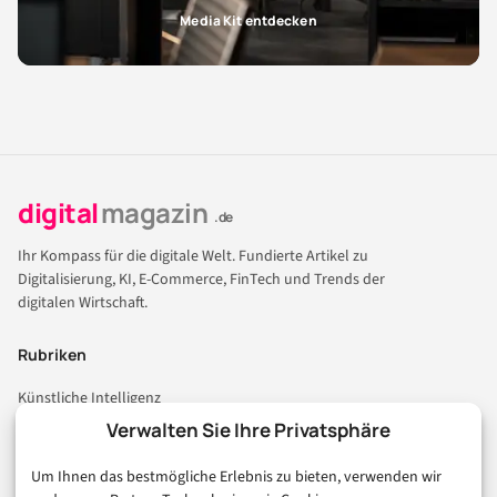
Media Kit entdecken
digital
magazin
.de
Ihr Kompass für die digitale Welt. Fundierte Artikel zu
Digitalisierung, KI, E-Commerce, FinTech und Trends der
digitalen Wirtschaft.
Rubriken
Künstliche Intelligenz
Technologie & IT
Verwalten Sie Ihre Privatsphäre
E-Commerce & Handel
Um Ihnen das bestmögliche Erlebnis zu bieten, verwenden wir
Consumer & Digital Life