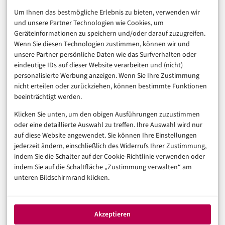
E-Commerce & Handel
Um Ihnen das bestmögliche Erlebnis zu bieten, verwenden wir
Consumer & Digital Life
und unsere Partner Technologien wie Cookies, um
Marketing
Geräteinformationen zu speichern und/oder darauf zuzugreifen.
Finanzen & FinTech
Wenn Sie diesen Technologien zustimmen, können wir und
unsere Partner persönliche Daten wie das Surfverhalten oder
Business & Karriere
eindeutige IDs auf dieser Website verarbeiten und (nicht)
Sicherheit & Recht
personalisierte Werbung anzeigen. Wenn Sie Ihre Zustimmung
Digitalisierung
nicht erteilen oder zurückziehen, können bestimmte Funktionen
Marketing
beeinträchtigt werden.
Klicken Sie unten, um den obigen Ausführungen zuzustimmen
Magazin
oder eine detaillierte Auswahl zu treffen. Ihre Auswahl wird nur
auf diese Website angewendet. Sie können Ihre Einstellungen
Unsere Redaktion
jederzeit ändern, einschließlich des Widerrufs Ihrer Zustimmung,
Werbeformate & Media Kit
indem Sie die Schalter auf der Cookie-Richtlinie verwenden oder
indem Sie auf die Schaltfläche „Zustimmung verwalten“ am
Rechtliches
unteren Bildschirmrand klicken.
Impressum
Datenschutzerklärung (EU)
Akzeptieren
Cookie-Richtlinie (EU)