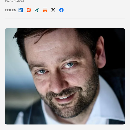
30. April 2022
TEILEN
Auf
Auf
Auf
Auf
Auf
LinkedIn
Reddit
Xing
X
Facebook
teilen
teilen
teilen
teilen
teilen