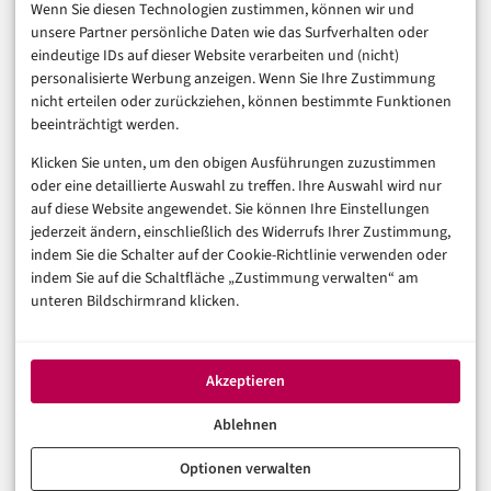
Finanzen & FinTech
Wenn Sie diesen Technologien zustimmen, können wir und
unsere Partner persönliche Daten wie das Surfverhalten oder
Business & Karriere
eindeutige IDs auf dieser Website verarbeiten und (nicht)
Sicherheit & Recht
personalisierte Werbung anzeigen. Wenn Sie Ihre Zustimmung
Digitalisierung
nicht erteilen oder zurückziehen, können bestimmte Funktionen
Marketing
beeinträchtigt werden.
Klicken Sie unten, um den obigen Ausführungen zuzustimmen
Magazin
oder eine detaillierte Auswahl zu treffen. Ihre Auswahl wird nur
auf diese Website angewendet. Sie können Ihre Einstellungen
Unsere Redaktion
jederzeit ändern, einschließlich des Widerrufs Ihrer Zustimmung,
Werbeformate & Media Kit
indem Sie die Schalter auf der Cookie-Richtlinie verwenden oder
indem Sie auf die Schaltfläche „Zustimmung verwalten“ am
Rechtliches
unteren Bildschirmrand klicken.
Impressum
Datenschutzerklärung (EU)
Akzeptieren
Cookie-Richtlinie (EU)
Haftungsausschluss
Ablehnen
Optionen verwalten