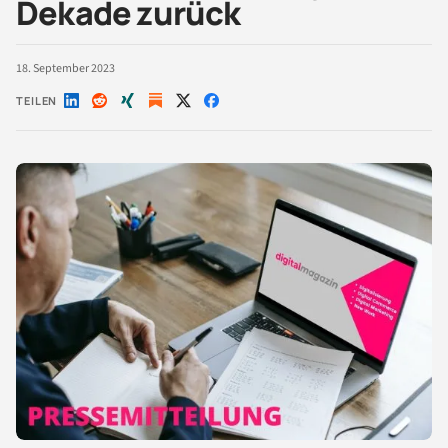
Dekade zurück
18. September 2023
TEILEN
Auf
Auf
Auf
Auf
Auf
LinkedIn
Reddit
Xing
X
Facebook
teilen
teilen
teilen
teilen
teilen