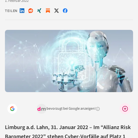
1. Februar 2022
TEILEN
Auf
Auf
Auf
Auf
Auf
LinkedIn
Reddit
Xing
X
Facebook
teilen
teilen
teilen
teilen
teilen
bevorzugt bei Google anzeigen!
Warum lohnt sich das?
Limburg a.d. Lahn, 31. Januar 2022 – Im “Allianz Risk
Barometer 2022” stehen Cyber-Vorfälle auf Platz 1