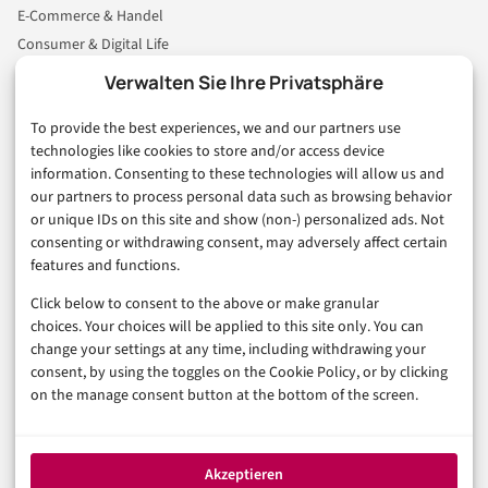
E-Commerce & Handel
Consumer & Digital Life
Marketing
Verwalten Sie Ihre Privatsphäre
Finanzen & FinTech
To provide the best experiences, we and our partners use
Business & Karriere
technologies like cookies to store and/or access device
Sicherheit & Recht
information. Consenting to these technologies will allow us and
Digitalisierung
our partners to process personal data such as browsing behavior
Marketing
or unique IDs on this site and show (non-) personalized ads. Not
consenting or withdrawing consent, may adversely affect certain
features and functions.
Magazin
Click below to consent to the above or make granular
Unsere Redaktion
choices. Your choices will be applied to this site only. You can
Werbeformate & Media Kit
change your settings at any time, including withdrawing your
consent, by using the toggles on the Cookie Policy, or by clicking
Rechtliches
on the manage consent button at the bottom of the screen.
Impressum
Datenschutzerklärung (EU)
Akzeptieren