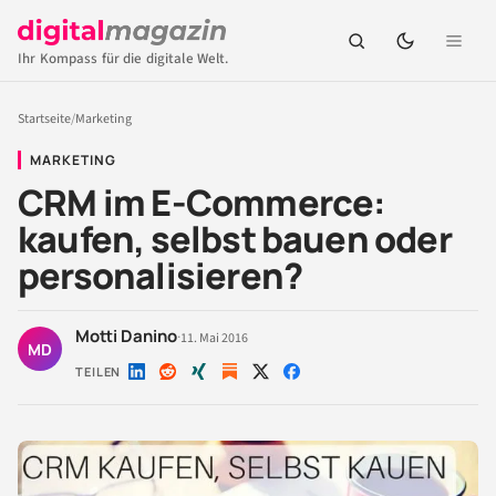
Ihr Kompass für die digitale Welt.
Startseite
/
Marketing
MARKETING
CRM im E-Commerce:
kaufen, selbst bauen oder
personalisieren?
Motti Danino
·
11. Mai 2016
MD
TEILEN
Auf
Auf
Auf
Auf
Auf
LinkedIn
Reddit
Xing
X
Facebook
teilen
teilen
teilen
teilen
teilen