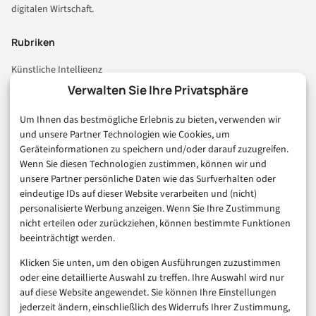
digitalen Wirtschaft.
Rubriken
Künstliche Intelligenz
Technologie & IT
Verwalten Sie Ihre Privatsphäre
E-Commerce & Handel
Um Ihnen das bestmögliche Erlebnis zu bieten, verwenden wir
Consumer & Digital Life
und unsere Partner Technologien wie Cookies, um
Marketing
Geräteinformationen zu speichern und/oder darauf zuzugreifen.
Finanzen & FinTech
Wenn Sie diesen Technologien zustimmen, können wir und
unsere Partner persönliche Daten wie das Surfverhalten oder
Business & Karriere
eindeutige IDs auf dieser Website verarbeiten und (nicht)
Sicherheit & Recht
personalisierte Werbung anzeigen. Wenn Sie Ihre Zustimmung
Digitalisierung
nicht erteilen oder zurückziehen, können bestimmte Funktionen
Marketing
beeinträchtigt werden.
Klicken Sie unten, um den obigen Ausführungen zuzustimmen
Magazin
oder eine detaillierte Auswahl zu treffen. Ihre Auswahl wird nur
auf diese Website angewendet. Sie können Ihre Einstellungen
Unsere Redaktion
jederzeit ändern, einschließlich des Widerrufs Ihrer Zustimmung,
Werbeformate & Media Kit