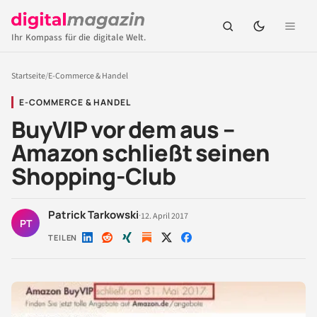
Ihr Kompass für die digitale Welt.
Startseite
/
E-Commerce & Handel
E-COMMERCE & HANDEL
BuyVIP vor dem aus –
Amazon schließt seinen
Shopping-Club
Patrick Tarkowski
·
12. April 2017
PT
TEILEN
Auf
Auf
Auf
Auf
Auf
LinkedIn
Reddit
Xing
X
Facebook
teilen
teilen
teilen
teilen
teilen