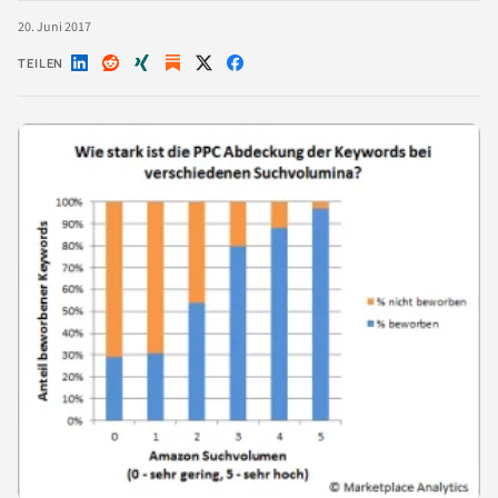
20. Juni 2017
TEILEN
Auf
Auf
Auf
Auf
Auf
LinkedIn
Reddit
Xing
X
Facebook
teilen
teilen
teilen
teilen
teilen