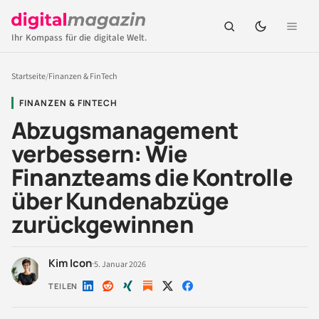
Ihr Kompass für die digitale Welt.
Startseite
/
Finanzen & FinTech
FINANZEN & FINTECH
Abzugsmanagement
verbessern: Wie
Finanzteams die Kontrolle
über Kundenabzüge
zurückgewinnen
Kim Icon
·
5. Januar 2026
TEILEN
Auf
Auf
Auf
Auf
Auf
LinkedIn
Reddit
Xing
X
Facebook
teilen
teilen
teilen
teilen
teilen