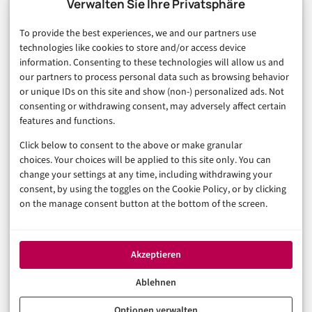
Verwalten Sie Ihre Privatsphäre
Finanzen & FinTech
To provide the best experiences, we and our partners use
Business & Karriere
technologies like cookies to store and/or access device
Sicherheit & Recht
information. Consenting to these technologies will allow us and
Digitalisierung
our partners to process personal data such as browsing behavior
Marketing
or unique IDs on this site and show (non-) personalized ads. Not
consenting or withdrawing consent, may adversely affect certain
features and functions.
Magazin
Click below to consent to the above or make granular
Unsere Redaktion
choices. Your choices will be applied to this site only. You can
Werbeformate & Media Kit
change your settings at any time, including withdrawing your
consent, by using the toggles on the Cookie Policy, or by clicking
Rechtliches
on the manage consent button at the bottom of the screen.
Impressum
Datenschutzerklärung (EU)
Akzeptieren
Cookie-Richtlinie (EU)
Haftungsausschluss
Ablehnen
Optionen verwalten