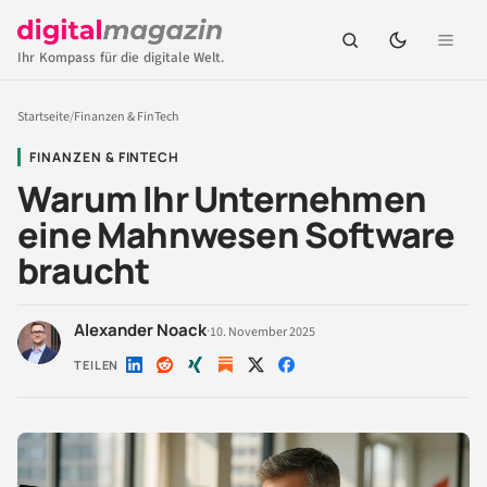
Ihr Kompass für die digitale Welt.
Startseite
/
Finanzen & FinTech
FINANZEN & FINTECH
Warum Ihr Unternehmen
eine Mahnwesen Software
braucht
Alexander Noack
·
10. November 2025
TEILEN
Auf
Auf
Auf
Auf
Auf
LinkedIn
Reddit
Xing
X
Facebook
teilen
teilen
teilen
teilen
teilen