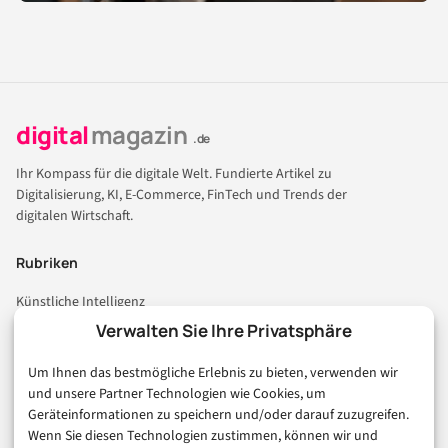
digital
magazin
.de
Ihr Kompass für die digitale Welt. Fundierte Artikel zu
Digitalisierung, KI, E-Commerce, FinTech und Trends der
digitalen Wirtschaft.
Rubriken
Künstliche Intelligenz
Technologie & IT
Verwalten Sie Ihre Privatsphäre
E-Commerce & Handel
Um Ihnen das bestmögliche Erlebnis zu bieten, verwenden wir
Consumer & Digital Life
und unsere Partner Technologien wie Cookies, um
Marketing
Geräteinformationen zu speichern und/oder darauf zuzugreifen.
Finanzen & FinTech
Wenn Sie diesen Technologien zustimmen, können wir und