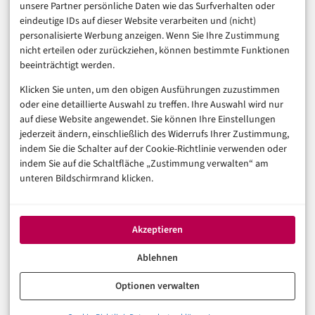
unsere Partner persönliche Daten wie das Surfverhalten oder
Business & Karriere
eindeutige IDs auf dieser Website verarbeiten und (nicht)
Sicherheit & Recht
personalisierte Werbung anzeigen. Wenn Sie Ihre Zustimmung
Digitalisierung
nicht erteilen oder zurückziehen, können bestimmte Funktionen
Marketing
beeinträchtigt werden.
Klicken Sie unten, um den obigen Ausführungen zuzustimmen
Magazin
oder eine detaillierte Auswahl zu treffen. Ihre Auswahl wird nur
auf diese Website angewendet. Sie können Ihre Einstellungen
Unsere Redaktion
jederzeit ändern, einschließlich des Widerrufs Ihrer Zustimmung,
Werbeformate & Media Kit
indem Sie die Schalter auf der Cookie-Richtlinie verwenden oder
indem Sie auf die Schaltfläche „Zustimmung verwalten“ am
Rechtliches
unteren Bildschirmrand klicken.
Impressum
Datenschutzerklärung (EU)
Akzeptieren
Cookie-Richtlinie (EU)
Haftungsausschluss
Ablehnen
Optionen verwalten
© 2026 digital-magazin.de — Alle Rechte vorbehalten.