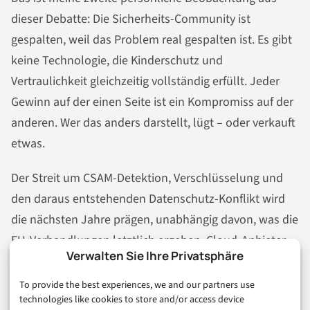
dieser Debatte: Die Sicherheits-Community ist
gespalten, weil das Problem real gespalten ist. Es gibt
keine Technologie, die Kinderschutz und
Vertraulichkeit gleichzeitig vollständig erfüllt. Jeder
Gewinn auf der einen Seite ist ein Kompromiss auf der
anderen. Wer das anders darstellt, lügt – oder verkauft
etwas.
Der Streit um CSAM-Detektion, Verschlüsselung und
den daraus entstehenden Datenschutz-Konflikt wird
die nächsten Jahre prägen, unabhängig davon, was die
EU-Verhandlungen letztlich ergeben. Cloud-Anbieter,
Verwalten Sie Ihre Privatsphäre
Nutzer und Regulatoren werden Entscheidungen
treffen müssen, für die es keinen bequemen Ausweg
To provide the best experiences, we and our partners use
technologies like cookies to store and/or access device
gibt.