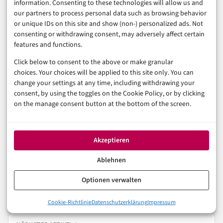
information. Consenting to these technologies will allow us and
our partners to process personal data such as browsing behavior
Was bleibt: Wie viel Überwachungsinfrastruktur ist eine
or unique IDs on this site and show (non-) personalized ads. Not
Gesellschaft bereit aufzubauen, um ein unbestreitbar
consenting or withdrawing consent, may adversely affect certain
features and functions.
wichtiges Ziel zu erreichen – und wer kontrolliert
Click below to consent to the above or make granular
anschließend, dass diese Infrastruktur genau dort
choices. Your choices will be applied to this site only. You can
bleibt, wo sie hingehört?
change your settings at any time, including withdrawing your
consent, by using the toggles on the Cookie Policy, or by clicking
on the manage consent button at the bottom of the screen.
CYBERSECURITY
DATENSCHUTZ
RECHT
Akzeptieren
In der Reihe
Sicherheit & Recht
Ablehnen
VORHERIGER ARTIKEL
Optionen verwalten
NIS2-Transponierung: Was KMU im Gesundheits- und
Energiesektor jetzt wissen müssen
Cookie-Richtlinie
Datenschutzerklärung
Impressum