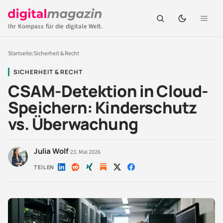
Ihr Kompass für die digitale Welt.
Startseite
/
Sicherheit & Recht
SICHERHEIT & RECHT
CSAM-Detektion in Cloud-
Speichern: Kinderschutz
vs. Überwachung
Julia Wolf
·
23. Mai 2026
TEILEN
Auf
Auf
Auf
Auf
Auf
LinkedIn
Reddit
Xing
X
Facebook
teilen
teilen
teilen
teilen
teilen