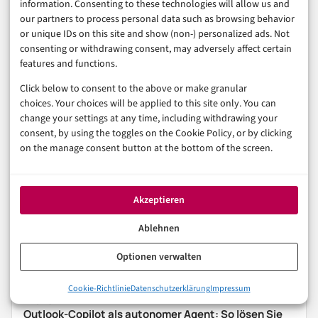
information. Consenting to these technologies will allow us and
Haben Sie Live Translate schon einmal in WhatsApp
our partners to process personal data such as browsing behavior
genutzt – und wenn ja, auf welchem Gerät? Schreiben
or unique IDs on this site and show (non-) personalized ads. Not
Sie es gerne in die Kommentare. Andere Leser wissen
consenting or withdrawing consent, may adversely affect certain
features and functions.
oft am besten, welche Lösung im echten Alltag
Click below to consent to the above or make granular
wirklich funktioniert.
choices. Your choices will be applied to this site only. You can
change your settings at any time, including withdrawing your
consent, by using the toggles on the Cookie Policy, or by clicking
AGENTIC AI
NEWS
WHATSAPP
on the manage consent button at the bottom of the screen.
In der Reihe
Künstliche Intelligenz
Akzeptieren
Ablehnen
VORHERIGER ARTIKEL
Deepfake-Verbot und KI-Wasserzeichen ab
Dezember: Was jetzt gilt
Optionen verwalten
Cookie-Richtlinie
Datenschutzerklärung
Impressum
NÄCHSTER ARTIKEL
Outlook-Copilot als autonomer Agent: So lösen Sie