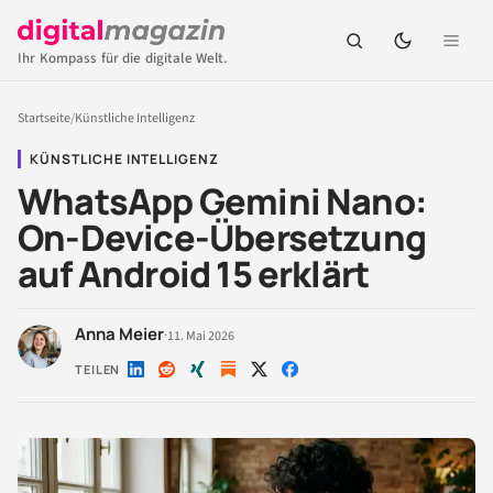
Ihr Kompass für die digitale Welt.
Startseite
/
Künstliche Intelligenz
KÜNSTLICHE INTELLIGENZ
WhatsApp Gemini Nano:
On-Device-Übersetzung
auf Android 15 erklärt
Anna Meier
·
11. Mai 2026
TEILEN
Auf
Auf
Auf
Auf
Auf
LinkedIn
Reddit
Xing
X
Facebook
teilen
teilen
teilen
teilen
teilen