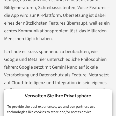
Bildgeneratoren, Schreibassistenten, Voice-Features –
die App wird zur KI-Plattform. Übersetzung ist dabei
eines der nützlichsten Features überhaupt, weil es ein
echtes Kommunikationsproblem löst, das Milliarden
Menschen täglich haben.
Ich finde es krass spannend zu beobachten, wie
Google und Meta hier unterschiedliche Philosophien
fahren: Google setzt mit Gemini Nano auf lokale
Verarbeitung und Datenschutz als Feature. Meta setzt
auf Cloud-Intelligenz und Integration in sein eigenes
KI-Ökosystem. Beide Wege haben Vor- und Nachteile –
Verwalten Sie Ihre Privatsphäre
und am Ende profitieren Sie als Nutzer davon, dass
dieser Wettbewerb überhaupt stattfindet.
To provide the best experiences, we and our partners use
technologies like cookies to store and/or access device