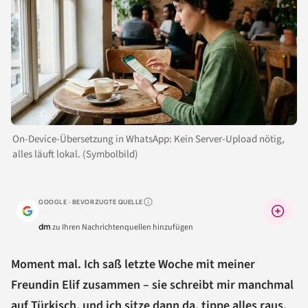
On-Device-Übersetzung in WhatsApp: Kein Server-Upload nötig,
alles läuft lokal. (Symbolbild)
GOOGLE · BEVORZUGTE QUELLE
Warum lohnt sich das?
dm
zu Ihren Nachrichtenquellen hinzufügen
Moment mal. Ich saß letzte Woche mit meiner
Freundin Elif zusammen – sie schreibt mir manchmal
auf Türkisch, und ich sitze dann da, tippe alles raus,