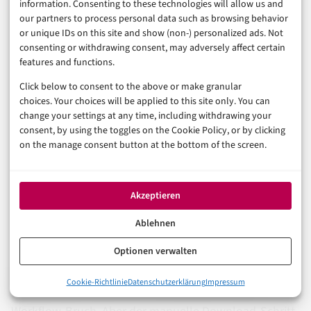
information. Consenting to these technologies will allow us and
einzigen Knopf zu warten, der alles löst, sondern einen
our partners to process personal data such as browsing behavior
or unique IDs on this site and show (non-) personalized ads. Not
Rhythmus zu entwickeln, der zu den eigenen Posting-
consenting or withdrawing consent, may adversely affect certain
Gewohnheiten passt.
features and functions.
Click below to consent to the above or make granular
choices. Your choices will be applied to this site only. You can
Was bleibt und was kommt
change your settings at any time, including withdrawing your
als Nächstes?
consent, by using the toggles on the Cookie Policy, or by clicking
on the manage consent button at the bottom of the screen.
Canva KI hat Social Media Design demokratisiert.
Akzeptieren
Tatsächlich. Wer früher eine halbe Stunde für eine
Ablehnen
Story brauchte, ist jetzt in zehn Minuten fertig –
inklusive KI-generiertem Bild, AI-Text und fertigem
Optionen verwalten
Download für den WhatsApp-Status. Der direkte
0%
Cookie-Richtlinie
Datenschutzerklärung
Impressum
Export-Button fehlt noch, und das ist ein echter
Moment mal: Was hat sich bei Canva KI eigentlich getan?