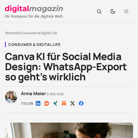
Ihr Kompass für die digitale Welt.
Startseite
/
Consumer & Digital Life
CONSUMER & DIGITAL LIFE
Canva KI für Social Media
Design: WhatsApp-Export
so geht’s wirklich
Anna Meier
·
9. Mai 2026
TEILEN
Auf
Auf
Auf
Auf
Auf
LinkedIn
Reddit
Xing
X
Facebook
teilen
teilen
teilen
teilen
teilen