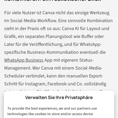
Für viele Nutzer ist Canva nicht das einzige Werkzeug
im Social-Media-Workflow. Eine sinnvolle Kombination
sieht in der Praxis oft so aus: Canva KI für Layout und
Grafik, ein separates Planungstool wie Buffer oder
Later für die Veröffentlichung, und für WhatsApp-
spezifische Business-Kommunikation eventuell die
WhatsApp Business
App mit eigenem Status-
Management. Wer Canva mit einem Social-Media-
Scheduler verbindet, kann den manuellen Export-
Schritt für Instagram, Facebook und Co. vollständig
automatisieren. Für WhatsApp bleibt der manuelle
Verwalten Sie Ihre Privatsphäre
Schritt – aber er fügt sich in einen ansonsten
strukturierten Workflow gut ein, wenn man die Tools
To provide the best experiences, we and our partners use
technologies like cookies to store and/or access device
bewusst kombiniert. Der Schlüssel ist, nicht auf einen