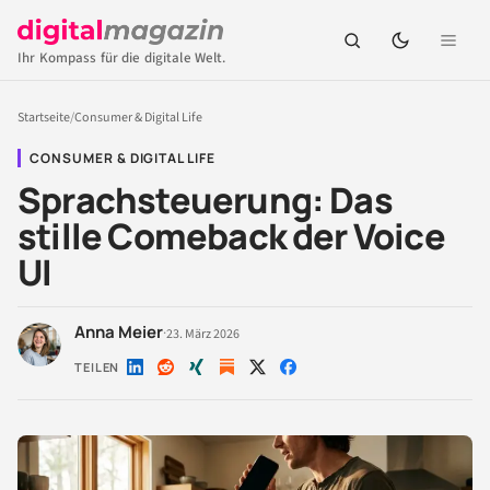
Ihr Kompass für die digitale Welt.
Startseite
/
Consumer & Digital Life
CONSUMER & DIGITAL LIFE
Sprachsteuerung: Das
stille Comeback der Voice
UI
Anna Meier
·
23. März 2026
TEILEN
Auf
Auf
Auf
Auf
Auf
LinkedIn
Reddit
Xing
X
Facebook
teilen
teilen
teilen
teilen
teilen