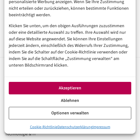
personalisierte Werbung anzeigen. Wenn Sie Ihre Zustimmung
Pressemitteilung
nicht erteilen oder zurückziehen, können bestimmte Funktionen
beeinträchtigt werden.
Media Kit entdecken
Klicken Sie unten, um den obigen Ausführungen zuzustimmen
oder eine detaillierte Auswahl zu treffen. Ihre Auswahl wird nur
auf diese Website angewendet. Sie können Ihre Einstellungen
jederzeit ändern, einschließlich des Widerrufs Ihrer Zustimmung,
indem Sie die Schalter auf der Cookie-Richtlinie verwenden oder
indem Sie auf die Schaltfläche „Zustimmung verwalten“ am
unteren Bildschirmrand klicken.
digital
magazin
.de
Ihr Kompass für die digitale Welt. Fundierte Artikel zu
Akzeptieren
Digitalisierung, KI, E-Commerce, FinTech und Trends der
digitalen Wirtschaft.
Ablehnen
Optionen verwalten
Rubriken
Künstliche Intelligenz
Cookie-Richtlinie
Datenschutzerklärung
Impressum
Technologie & IT