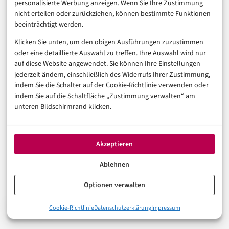
personalisierte Werbung anzeigen. Wenn Sie Ihre Zustimmung
nicht erteilen oder zurückziehen, können bestimmte Funktionen
Für Administratoren bedeutet das in der Praxis:
beeinträchtigt werden.
Regelmäßige Prüfung der Authentifizierungs- und
Klicken Sie unten, um den obigen Ausführungen zuzustimmen
Konfigurationslogs ist kein Nice-to-have mehr, sondern
oder eine detaillierte Auswahl zu treffen. Ihre Auswahl wird nur
Pflichtprogramm. Wer SSH-Zugänge, Remote-Desktop-
auf diese Website angewendet. Sie können Ihre Einstellungen
jederzeit ändern, einschließlich des Widerrufs Ihrer Zustimmung,
Verbindungen oder VPN-Sitzungen betreibt, sollte
indem Sie die Schalter auf der Cookie-Richtlinie verwenden oder
Alarmierungen so einstellen, dass ungewöhnliche
indem Sie auf die Schaltfläche „Zustimmung verwalten“ am
unteren Bildschirmrand klicken.
Login-Muster – etwa Sitzungen ohne vorherige
erfolgreiche Passwortprüfung – sofort auffallen.
Akzeptieren
Architektur-Frage: Bleibt
Ablehnen
klassisches VPN noch
Optionen verwalten
zeitgemäß?
0%
Cookie-Richtlinie
Datenschutzerklärung
Impressum
Die Lage: VPN-Gateways als bevorzugtes Einfallstor