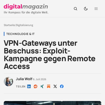
Ihr Kompass für die digitale Welt.
Startseite
/
Digitalisierung
TECHNOLOGIE & IT
VPN-Gateways unter
Beschuss: Exploit-
Kampagne gegen Remote
Access
Julia Wolf
·
6. Juli 2026
TEILEN
Auf
Auf
Auf
Auf
Auf
LinkedIn
Reddit
Xing
X
Facebook
teilen
teilen
teilen
teilen
teilen