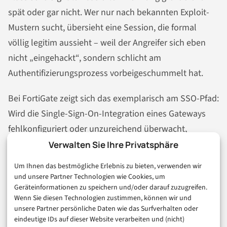
spät oder gar nicht. Wer nur nach bekannten Exploit-
Mustern sucht, übersieht eine Session, die formal
völlig legitim aussieht – weil der Angreifer sich eben
nicht „eingehackt“, sondern schlicht am
Authentifizierungsprozess vorbeigeschummelt hat.
Bei FortiGate zeigt sich das exemplarisch am SSO-Pfad:
Wird die Single-Sign-On-Integration eines Gateways
fehlkonfiguriert oder unzureichend überwacht,
entsteht ein Einfallstor für Rechteausweitung direkt
Verwalten Sie Ihre Privatsphäre
am Perimeter. Wer Identity-Integrationen an Gateways
Um Ihnen das bestmögliche Erlebnis zu bieten, verwenden wir
einrichtet, sollte diese also mit derselben Sorgfalt
und unsere Partner Technologien wie Cookies, um
Geräteinformationen zu speichern und/oder darauf zuzugreifen.
testen und überwachen wie jede andere kritische
Wenn Sie diesen Technologien zustimmen, können wir und
Zugriffskontrolle im Unternehmen – nicht als
unsere Partner persönliche Daten wie das Surfverhalten oder
Komfortfunktion nebenbei.
eindeutige IDs auf dieser Website verarbeiten und (nicht)