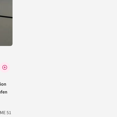
ion
ufen
OME 51