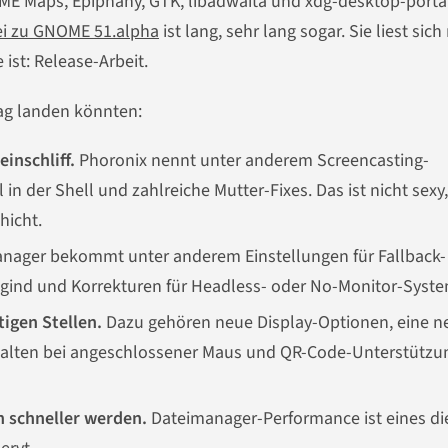
 Maps, Epiphany, GTK, libadwaita und xdg-desktop-porta
tei zu GNOME 51.alpha
ist lang, sehr lang sogar. Sie liest sich
 ist: Release-Arbeit.
tag landen könnten:
inschliff.
Phoronix nennt unter anderem Screencasting-
n der Shell und zahlreiche Mutter-Fixes. Das ist nicht sexy
hicht.
nager bekommt unter anderem Einstellungen für Fallback-
ogind und Korrekturen für Headless- oder No-Monitor-Syst
igen Stellen.
Dazu gehören neue Display-Optionen, eine n
rhalten bei angeschlossener Maus und QR-Code-Unterstützu
n schneller werden.
Dateimanager-Performance ist eines di