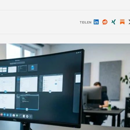
TEILEN
Auf
Auf
Auf
LinkedIn
Reddit
Xing
teilen
teilen
teilen