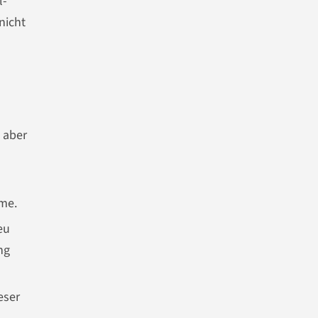
l-
 nicht
, aber
eme.
eu
ng
eser