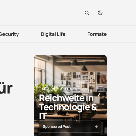
Security
Digital Life
Formate
ür
FÜR UNTERNEHMEN
Reichweite in
Technologie &
IT
Sponsored Post