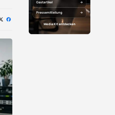
Gastartikel
Pressemitteilung
Auf
Auf
Media Kit entdecken
X
Facebook
teilen
teilen