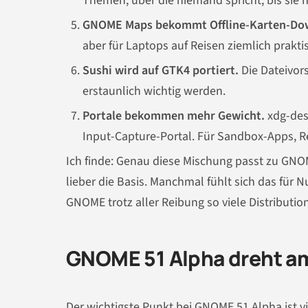
Themen, über die niemand spricht, bis sie n
GNOME Maps bekommt Offline-Karten-Do
aber für Laptops auf Reisen ziemlich prakti
Sushi wird auf GTK4 portiert.
Die Dateivor
erstaunlich wichtig werden.
Portale bekommen mehr Gewicht.
xdg-des
Input-Capture-Portal. Für Sandbox-Apps, Re
Ich finde: Genau diese Mischung passt zu GNOME
lieber die Basis. Manchmal fühlt sich das fü
GNOME trotz aller Reibung so viele Distribution
GNOME 51 Alpha dreht am
Der wichtigste Punkt bei GNOME 51 Alpha ist vi