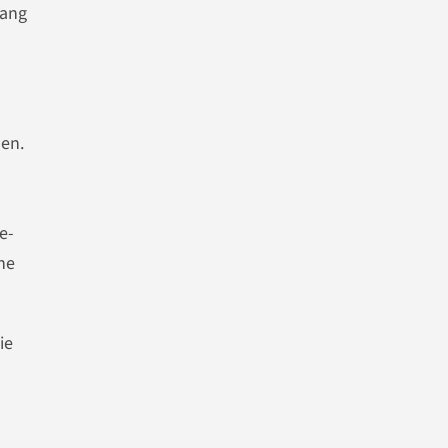
lang
uen.
e-
he
ie