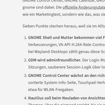
GNOME Control Center, GNOME Calendar, GNOME
gnome sind dabei. Die
offizielle Änderungsda
wie ein Marketingtext, sondern wie das, was sie
Sieben Punkte stechen heraus, weil sie im All
GNOME Shell und Mutter bekommen viel Fe
Verbesserungen, VA-API-H.264-Rate-Control i
bei Wayland-Desktops zählt genau diese Sc
GDM wird adminfreundlicher.
Der Login-Ma
Sitzungen, sauberere Session-Logik über l
GNOME Control Center wächst an den richt
sortierte System-Info-Seite, Touchpad-Ve
etwa für WLAN-Freigaben.
Nautilus soll beim Neuladen von Ansichte