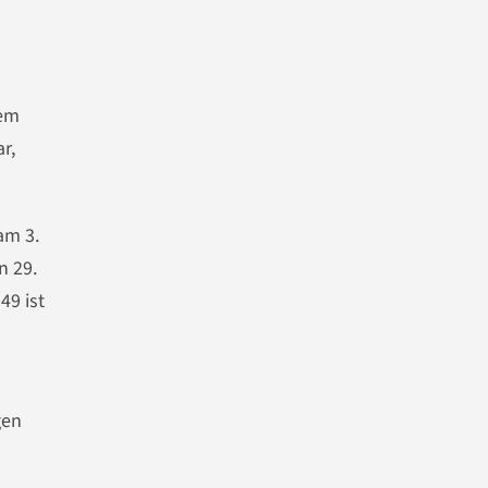
dem
r,
am 3.
n 29.
49 ist
gen