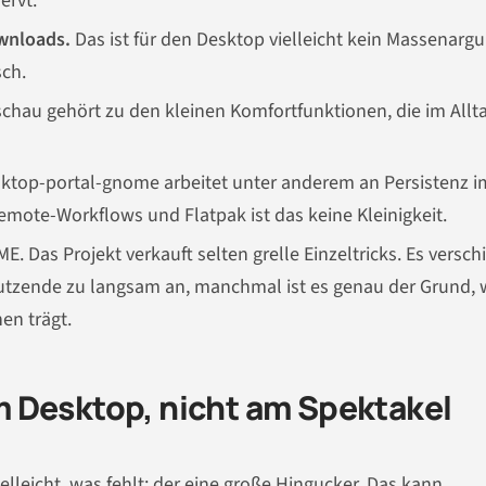
ervt.
wnloads.
Das ist für den Desktop vielleicht kein Massenarg
sch.
schau gehört zu den kleinen Komfortfunktionen, die im Allt
ktop-portal-gnome arbeitet unter anderem an Persistenz i
mote-Workflows und Flatpak ist das keine Kleinigkeit.
. Das Projekt verkauft selten grelle Einzeltricks. Es versch
r Nutzende zu langsam an, manchmal ist es genau der Grund,
en trägt.
 Desktop, nicht am Spektakel
elleicht, was fehlt: der eine große Hingucker. Das kann