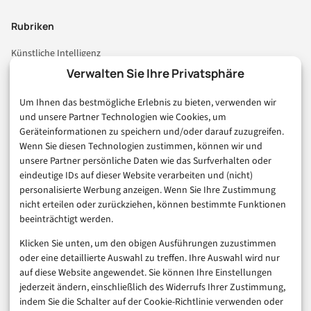
Rubriken
Künstliche Intelligenz
Technologie & IT
Verwalten Sie Ihre Privatsphäre
E-Commerce & Handel
Um Ihnen das bestmögliche Erlebnis zu bieten, verwenden wir
Consumer & Digital Life
und unsere Partner Technologien wie Cookies, um
Marketing
Geräteinformationen zu speichern und/oder darauf zuzugreifen.
Finanzen & FinTech
Wenn Sie diesen Technologien zustimmen, können wir und
unsere Partner persönliche Daten wie das Surfverhalten oder
Business & Karriere
eindeutige IDs auf dieser Website verarbeiten und (nicht)
Sicherheit & Recht
personalisierte Werbung anzeigen. Wenn Sie Ihre Zustimmung
Digitalisierung
nicht erteilen oder zurückziehen, können bestimmte Funktionen
Marketing
beeinträchtigt werden.
Klicken Sie unten, um den obigen Ausführungen zuzustimmen
Magazin
oder eine detaillierte Auswahl zu treffen. Ihre Auswahl wird nur
auf diese Website angewendet. Sie können Ihre Einstellungen
Unsere Redaktion
jederzeit ändern, einschließlich des Widerrufs Ihrer Zustimmung,
Werbeformate & Media Kit
indem Sie die Schalter auf der Cookie-Richtlinie verwenden oder