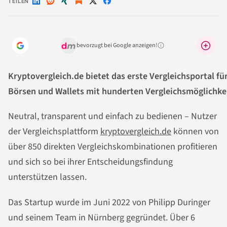
TEILEN
Auf
Auf
Auf
Auf
Auf
LinkedIn
Reddit
Xing
X
Facebook
teilen
teilen
teilen
teilen
teilen
bevorzugt bei Google anzeigen!
Warum lohnt sich das?
Kryptovergleich.de bietet das erste Vergleichsportal f
Börsen und Wallets mit hunderten Vergleichsmöglichke
Neutral, transparent und einfach zu bedienen – Nutzer
der Vergleichsplattform
kryptovergleich.de
können von
über 850 direkten Vergleichskombinationen profitieren
und sich so bei ihrer Entscheidungsfindung
unterstützen lassen.
Das Startup wurde im Juni 2022 von Philipp Duringer
und seinem Team in Nürnberg gegründet. Über 6