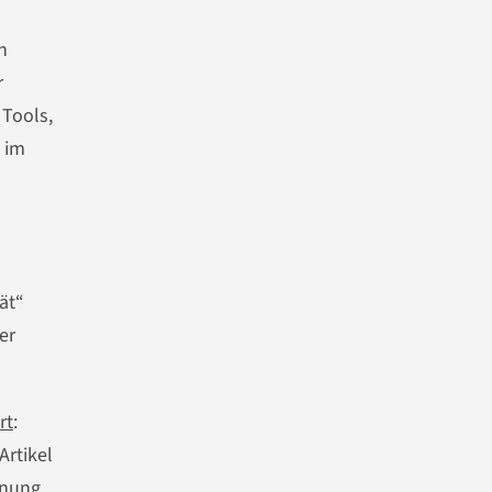
n
r
 Tools,
 im
ät“
er
rt
:
rtikel
dnung