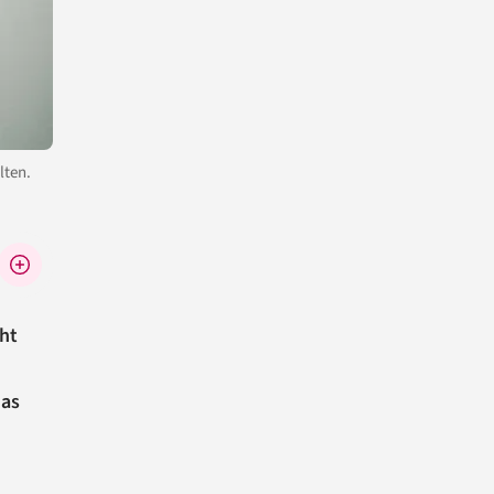
lten.
ht
das