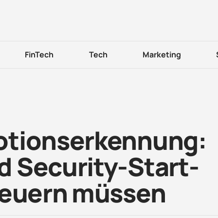
FinTech
Tech
Marketing
otionserkennung:
 Security-Start-
teuern müssen