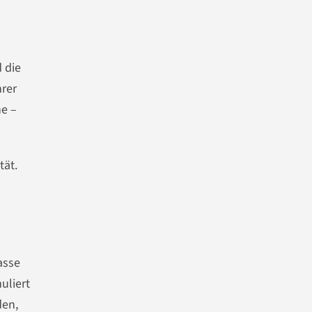
 die
hrer
ne –
tät.
asse
uliert
den,