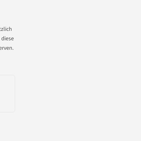
zlich
 diese
erven.