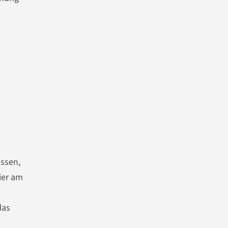
assen,
ier am
das