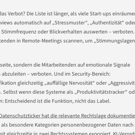
 Verbot? Die Liste ist länger, als viele Start-ups einräume
rviews automatisch auf „Stressmuster“, „Authentizität“ ode
, Stimmfrequenz oder Blickverhalten auswerten – verboten.
eitenden in Remote-Meetings scannen, um „Stimmungslagen
seite, sondern die Mitarbeitenden auf emotionale Signale
abzuleiten – verboten. Und im Security-Bereich:
ation gleichzeitig „auffällige Nervosität“ oder „Aggressivit
. Selbst wenn diese Systeme als „Produktivitätstracker“ od
Entscheidend ist die Funktion, nicht das Label.
Datenschutzticker hat die relevante Rechtslage dokumentie
 als besondere Kategorien personenbezogener Daten nach A
it gleichzeitig in zwei Rechtssystemen exponiert. KI-Veror