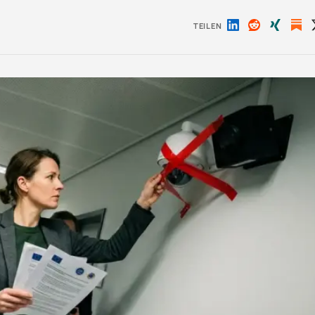
TEILEN
Auf
Auf
Auf
LinkedIn
Reddit
Xing
teilen
teilen
teilen