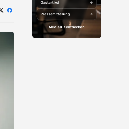
Gastartikel
Auf
Auf
Pressemitteilung
X
Facebook
teilen
teilen
Media Kit entdecken