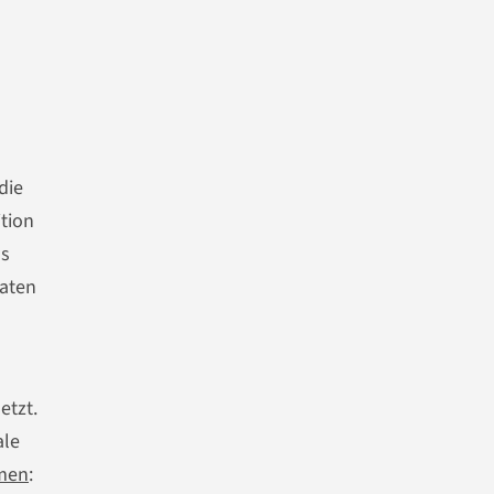
die
tion
as
Daten
etzt.
ale
mmen
: