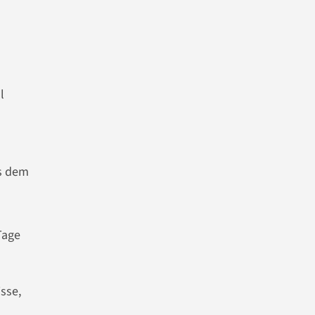
l
s dem
Tage
sse,