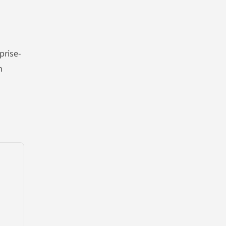
prise-
m