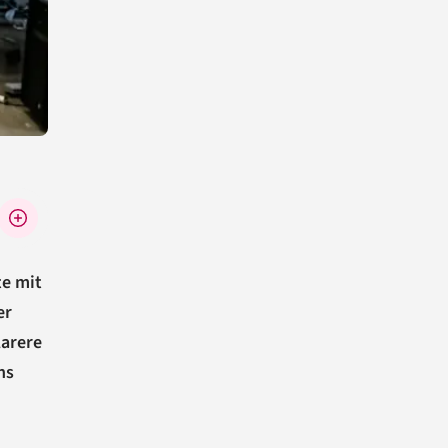
te mit
er
larere
ns