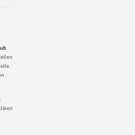
Hub
tellen
elle.
en
t
klären