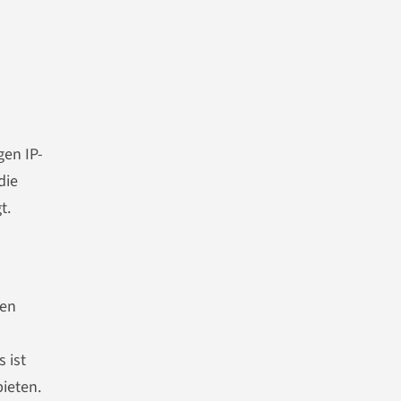
gen IP-
die
t.
gen
 ist
bieten.