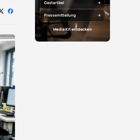
Gastartikel
Auf
Auf
Pressemitteilung
X
Facebook
teilen
teilen
Media Kit entdecken