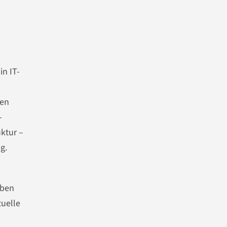
in IT-
ren
-
ktur –
g.
iben
tuelle