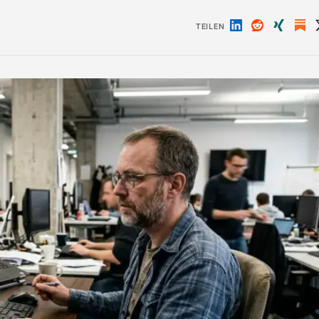
TEILEN
Auf
Auf
Auf
LinkedIn
Reddit
Xing
teilen
teilen
teilen