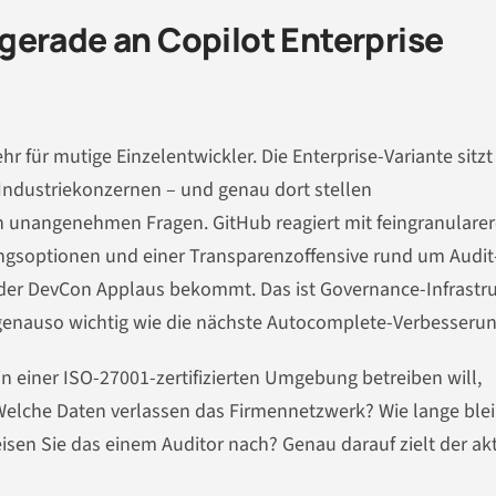
gerade an Copilot Enterprise
r für mutige Einzelentwickler. Die Enterprise-Variante sitzt 
ndustriekonzernen – und genau dort stellen
h unangenehmen Fragen. GitHub reagiert mit feingranulare
ungsoptionen und einer Transparenzoffensive rund um Audit
f der DevCon Applaus bekommt. Das ist Governance-Infrastru
 genauso wichtig wie die nächste Autocomplete-Verbesserun
in einer ISO-27001-zertifizierten Umgebung betreiben will,
Welche Daten verlassen das Firmennetzwerk? Wie lange ble
isen Sie das einem Auditor nach? Genau darauf zielt der ak