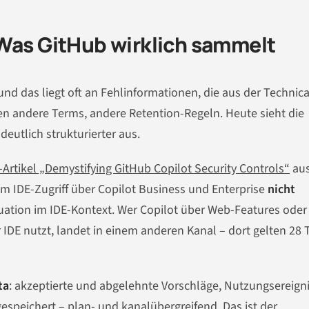
 Was GitHub wirklich sammelt
und das liegt oft an Fehlinformationen, die aus der Technica
n andere Terms, andere Retention-Regeln. Heute sieht die
eutlich strukturierter aus.
rtikel „Demystifying GitHub Copilot Security Controls“
au
 IDE-Zugriff über Copilot Business und Enterprise
nicht
ituation im IDE-Kontext. Wer Copilot über Web-Features oder
DE nutzt, landet in einem anderen Kanal – dort gelten 28 
ta
: akzeptierte und abgelehnte Vorschläge, Nutzungsereigni
espeichert – plan- und kanalübergreifend. Das ist der